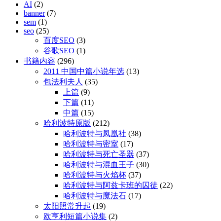
AI
(2)
banner
(7)
sem
(1)
seo
(25)
百度SEO
(3)
谷歌SEO
(1)
书籍内容
(296)
2011 中国中篇小说年选
(13)
包法利夫人
(35)
上篇
(9)
下篇
(11)
中篇
(15)
哈利波特原版
(212)
哈利波特与凤凰社
(38)
哈利波特与密室
(17)
哈利波特与死亡圣器
(37)
哈利波特与混血王子
(30)
哈利波特与火焰杯
(37)
哈利波特与阿兹卡班的囚徒
(22)
哈利波特与魔法石
(17)
太阳照常升起
(19)
欧亨利短篇小说集
(2)