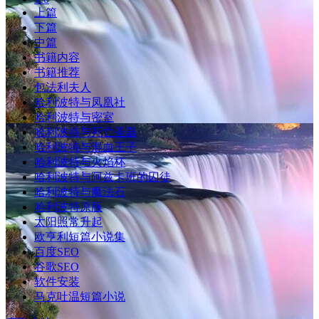
上篇
下篇
中篇
书籍内容
书籍推荐
包法利夫人
哈利波特与凤凰社
哈利波特与密室
哈利波特与死亡圣器
哈利波特与混血王子
哈利波特与火焰杯
哈利波特与阿兹卡班的囚徒
哈利波特与魔法石
哈利波特原版
太阳照常升起
欧亨利短篇小说集
百度SEO
谷歌SEO
软件安装
马克吐温短篇小说