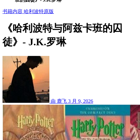
书籍内容
哈利波特原版
《哈利波特与阿兹卡班的囚
徒》- J.K.罗琳
由 鹿飞
3 月 9, 2026