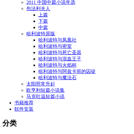
2011 中国中篇小说年选
包法利夫人
上篇
下篇
中篇
哈利波特原版
哈利波特与凤凰社
哈利波特与密室
哈利波特与死亡圣器
哈利波特与混血王子
哈利波特与火焰杯
哈利波特与阿兹卡班的囚徒
哈利波特与魔法石
太阳照常升起
欧亨利短篇小说集
马克吐温短篇小说
书籍推荐
软件安装
分类