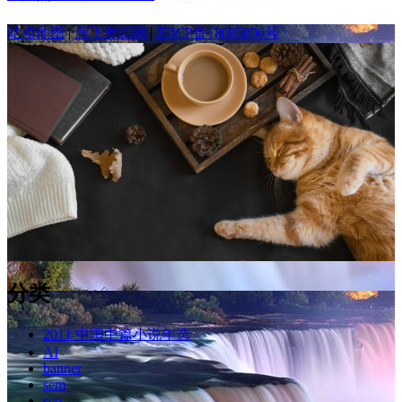
站点地图
|
鹿飞资源网
|
苏ICP备18005096号
分类
2011 中国中篇小说年选
AI
banner
sem
seo