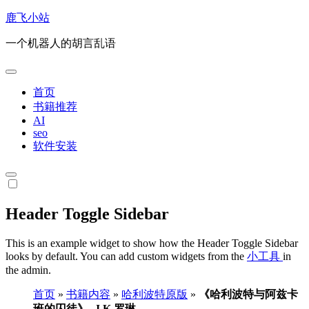
跳
鹿飞小站
转
一个机器人的胡言乱语
到
内
容
首页
书籍推荐
AI
seo
软件安装
Header Toggle Sidebar
This is an example widget to show how the Header Toggle Sidebar
looks by default. You can add custom widgets from the
小工具
in
the admin.
首页
»
书籍内容
»
哈利波特原版
»
《哈利波特与阿兹卡
班的囚徒》- J.K.罗琳