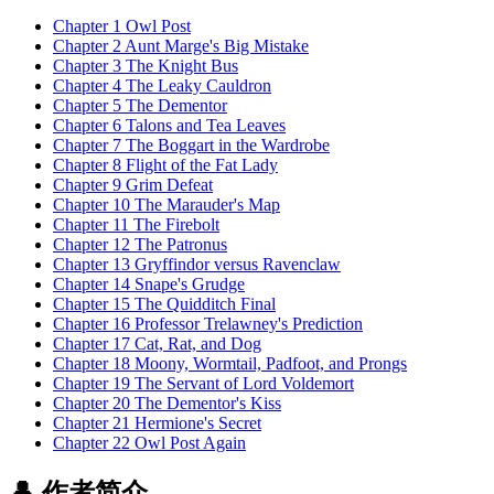
Chapter 1 Owl Post
Chapter 2 Aunt Marge's Big Mistake
Chapter 3 The Knight Bus
Chapter 4 The Leaky Cauldron
Chapter 5 The Dementor
Chapter 6 Talons and Tea Leaves
Chapter 7 The Boggart in the Wardrobe
Chapter 8 Flight of the Fat Lady
Chapter 9 Grim Defeat
Chapter 10 The Marauder's Map
Chapter 11 The Firebolt
Chapter 12 The Patronus
Chapter 13 Gryffindor versus Ravenclaw
Chapter 14 Snape's Grudge
Chapter 15 The Quidditch Final
Chapter 16 Professor Trelawney's Prediction
Chapter 17 Cat, Rat, and Dog
Chapter 18 Moony, Wormtail, Padfoot, and Prongs
Chapter 19 The Servant of Lord Voldemort
Chapter 20 The Dementor's Kiss
Chapter 21 Hermione's Secret
Chapter 22 Owl Post Again
👤 作者简介