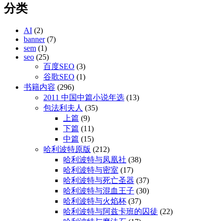
分类
AI
(2)
banner
(7)
sem
(1)
seo
(25)
百度SEO
(3)
谷歌SEO
(1)
书籍内容
(296)
2011 中国中篇小说年选
(13)
包法利夫人
(35)
上篇
(9)
下篇
(11)
中篇
(15)
哈利波特原版
(212)
哈利波特与凤凰社
(38)
哈利波特与密室
(17)
哈利波特与死亡圣器
(37)
哈利波特与混血王子
(30)
哈利波特与火焰杯
(37)
哈利波特与阿兹卡班的囚徒
(22)