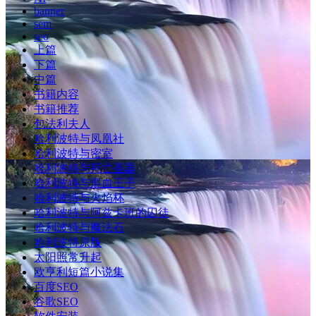
banner
sem
seo
上篇
下篇
中篇
书籍内容
书籍推荐
包法利夫人
哈利波特与凤凰社
哈利波特与密室
哈利波特与死亡圣器
哈利波特与混血王子
哈利波特与火焰杯
哈利波特与阿兹卡班的囚徒
哈利波特与魔法石
哈利波特原版
太阳照常升起
欧亨利短篇小说集
百度SEO
谷歌SEO