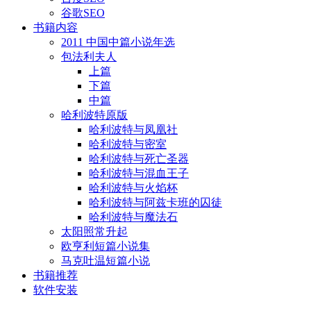
谷歌SEO
书籍内容
2011 中国中篇小说年选
包法利夫人
上篇
下篇
中篇
哈利波特原版
哈利波特与凤凰社
哈利波特与密室
哈利波特与死亡圣器
哈利波特与混血王子
哈利波特与火焰杯
哈利波特与阿兹卡班的囚徒
哈利波特与魔法石
太阳照常升起
欧亨利短篇小说集
马克吐温短篇小说
书籍推荐
软件安装