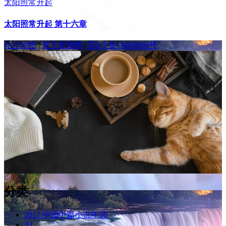
太阳照常升起
太阳照常升起 第十六章
站点地图
|
鹿飞资源网
|
苏ICP备18005096号
分类
2011 中国中篇小说年选
AI