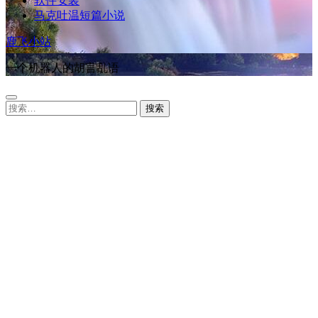
软件安装
马克吐温短篇小说
鹿飞小站
一个机器人的胡言乱语
搜
索：