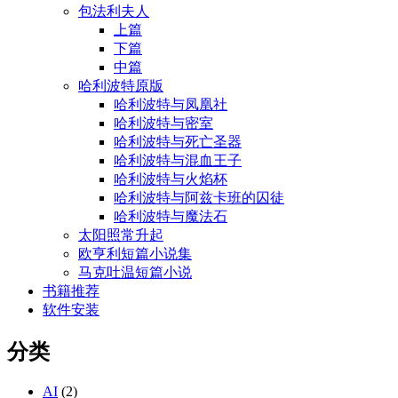
包法利夫人
上篇
下篇
中篇
哈利波特原版
哈利波特与凤凰社
哈利波特与密室
哈利波特与死亡圣器
哈利波特与混血王子
哈利波特与火焰杯
哈利波特与阿兹卡班的囚徒
哈利波特与魔法石
太阳照常升起
欧亨利短篇小说集
马克吐温短篇小说
书籍推荐
软件安装
分类
AI
(2)