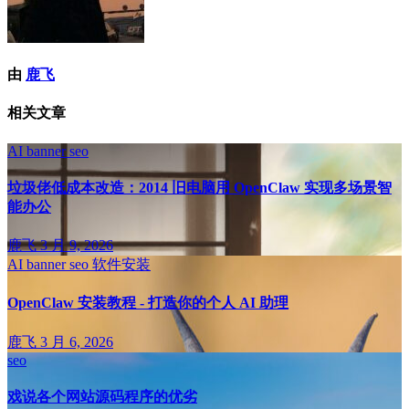
由
鹿飞
相关文章
AI
banner
seo
垃圾佬低成本改造：2014 旧电脑用 OpenClaw 实现多场景智
能办公
鹿飞
3 月 9, 2026
AI
banner
seo
软件安装
OpenClaw 安装教程 - 打造你的个人 AI 助理
鹿飞
3 月 6, 2026
seo
戏说各个网站源码程序的优劣