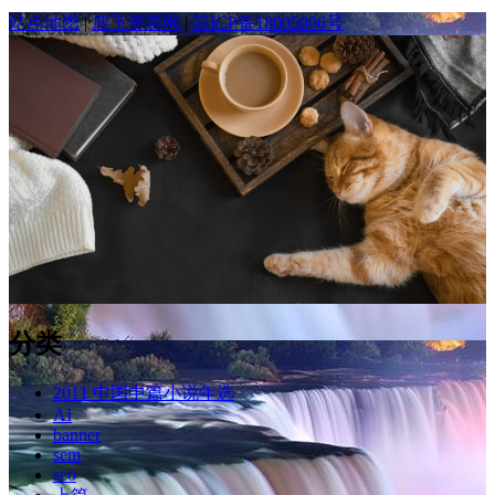
站点地图
|
鹿飞资源网
|
苏ICP备18005096号
分类
2011 中国中篇小说年选
AI
banner
sem
seo