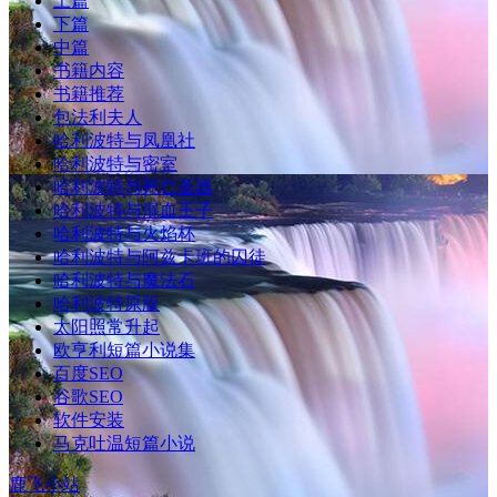
上篇
下篇
中篇
书籍内容
书籍推荐
包法利夫人
哈利波特与凤凰社
哈利波特与密室
哈利波特与死亡圣器
哈利波特与混血王子
哈利波特与火焰杯
哈利波特与阿兹卡班的囚徒
哈利波特与魔法石
哈利波特原版
太阳照常升起
欧亨利短篇小说集
百度SEO
谷歌SEO
软件安装
马克吐温短篇小说
鹿飞小站