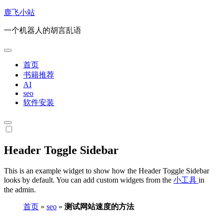
跳
鹿飞小站
转
一个机器人的胡言乱语
到
内
容
首页
书籍推荐
AI
seo
软件安装
Header Toggle Sidebar
This is an example widget to show how the Header Toggle Sidebar
looks by default. You can add custom widgets from the
小工具
in
the admin.
首页
»
seo
»
测试网站速度的方法