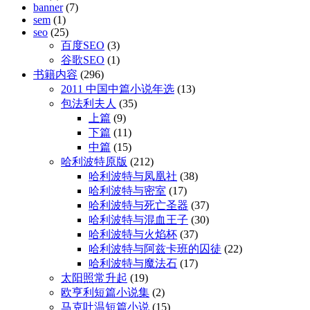
banner
(7)
sem
(1)
seo
(25)
百度SEO
(3)
谷歌SEO
(1)
书籍内容
(296)
2011 中国中篇小说年选
(13)
包法利夫人
(35)
上篇
(9)
下篇
(11)
中篇
(15)
哈利波特原版
(212)
哈利波特与凤凰社
(38)
哈利波特与密室
(17)
哈利波特与死亡圣器
(37)
哈利波特与混血王子
(30)
哈利波特与火焰杯
(37)
哈利波特与阿兹卡班的囚徒
(22)
哈利波特与魔法石
(17)
太阳照常升起
(19)
欧亨利短篇小说集
(2)
马克吐温短篇小说
(15)