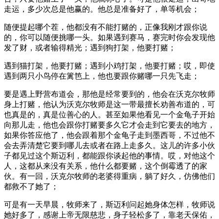
走运，多少次总是他赢的。他总是准备好了，单等机会；
随便提起哪个茬，他都没有不能打赌的，正像我刚才跟你说
的，你可以随便挑哪一头。如果遇到赛马，赛完时你会发现他
发了财，或者输得精光；遇到狗打架，他要打赌；
遇到猫打架，他要打赌；遇到小鸡打架，他要打赌；哎，即使
遇到两只小鸟停在篱笆上，他也要跟你赌哪一只先飞走；
要是遇上野营布道会，那他是经常要到的，他会在沃克尔牧师
身上打赌，他认为沃克尔牧师是这一带最擅长劝善布道的，可
也真是的，真是位善心的人。甚至如果他看见一个金龟子开始
向那儿走，他也会跟你打赌要多久它才会走到它要去的地方，
如果你答应他了，他会跟着那个金龟子走到墨西哥，不过他不
会去弄清楚它要到哪儿去或者在路上走多久。这儿的许多小伙
子都见过这个斯迈利，都能跟你谈起他的事情。哎，对他这个
人，这都从来没有关系，他什么都要赌，这个倒霉透了的家
伙。有一回，沃克尔牧师的老婆得重病，躺了好久，仿佛他们
都救不了她了；
可是有一天早晨，牧师来了，斯迈利问起她身体怎样，牧师说
她好多了，感谢上帝无限慈悲，身子轻松多了，靠老天保佑，