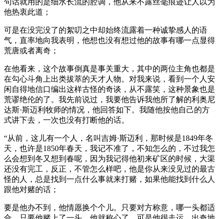
句话就用的是细水长流的腔调，他从来不露丝毫痕迹让人以为
他热衷此道；
可是在没完没了的絮叨之中却始终流露着一种诚挚感人的语
气，直率地向我表明，他想也没有想过他的故事有哪一点显得
荒唐或者离奇；
在他看来，这个故事倒真是事关重大，其中的两位主角也都是
在勾心斗角上出类拔萃的天才人物。对我来说，看到一个人安
闲自得地信口编出这样古怪的奇谈，从不露笑，这种景象也是
荒谬绝伦的了。我先前说过，我要他告诉我他所了解的利奥尼
达斯·斯迈利牧师的情况，他回答如下。我随他按他自己的方
式讲下去，一次也没有打断他的话。
“从前，这儿有一个人，名叫吉姆·斯迈利，那时候是1849年冬
天，也许是1850年春天，我记不准了，不知怎么的，不过我怎
么会想到冬又想到春呢，因为我记得他初来矿区的时候，大渠
还没有完工，反正，不管怎么样吧，他是你从来没见过的最古
怪的人，总是找到一点什么事就来打赌，如果他能找到什么人
跟他对赌的话；
要是他办不到，他情愿换个个儿。只要对方称意，哪一头都适
合，只要他赌上了一头，他就称心了。可是他很走运，出奇地