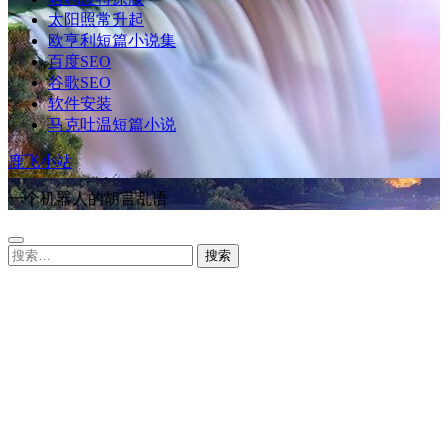
太阳照常升起
欧亨利短篇小说集
百度SEO
谷歌SEO
软件安装
马克吐温短篇小说
鹿飞小站
一个机器人的胡言乱语
搜
索：