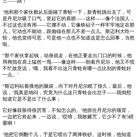
三——跳！
’他和那个家伙都从后面碰了青蛙一下，新青蛙跳出去了，可
是丹尼尔吸了口气，竖起它的肩膀——这样——像个法国人，
不过这也没有用——它挪不动，它像铁砧子一样牢牢地定在那
儿，它动也不能动，跟抛锚在那儿不差一点儿。斯迈利大吃一
惊，他也觉得可恶，可是他一点也不知道这是怎么回事，当然
啦。
“那个家伙拿起钱，动身就走，在他正要走出门口的时候，他
用拇指在肩上猛然一甩——像这样——朝着丹尼尔，他又不慌
不忙故意说，‘哦，我看不出这只青蛙有哪一点比别的青蛙好
一点。’
“斯迈利站着搔他的脑袋，向下对丹尼尔瞧了很久，最后，他
说，‘我真是纳闷，究竟为什么这只青蛙会出岔子——我倒想
知道它是不是出了什么事；
它好像鼓胀得很厉害，不知怎么的。’他抓住丹尼尔的颈背，
一边把它拎起来，一边说，‘哎唷，我敢赌咒，它少不了有5磅
重咧！
’他把它倒翻个儿，于是它喷出了两捧铁砂。这时候，他知道