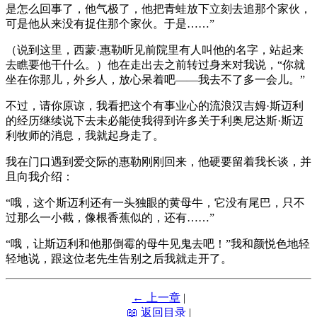
是怎么回事了，他气极了，他把青蛙放下立刻去追那个家伙，
可是他从来没有捉住那个家伙。于是……”
（说到这里，西蒙·惠勒听见前院里有人叫他的名字，站起来
去瞧要他干什么。）他在走出去之前转过身来对我说，“你就
坐在你那儿，外乡人，放心呆着吧——我去不了多一会儿。”
不过，请你原谅，我看把这个有事业心的流浪汉吉姆·斯迈利
的经历继续说下去未必能使我得到许多关于利奥尼达斯·斯迈
利牧师的消息，我就起身走了。
我在门口遇到爱交际的惠勒刚刚回来，他硬要留着我长谈，并
且向我介绍：
“哦，这个斯迈利还有一头独眼的黄母牛，它没有尾巴，只不
过那么一小截，像根香蕉似的，还有……”
“哦，让斯迈利和他那倒霉的母牛见鬼去吧！”我和颜悦色地轻
轻地说，跟这位老先生告别之后我就走开了。
← 上一章
|
📖 返回目录
|