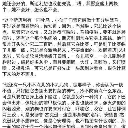
她还会好的。斯迈利想也没想先说，‘唔，我愿意赌上两块
半，她不会好，怎么也不会。
“这个斯迈利有一匹牝马，小伙子们管它叫做十五分钟驽马，
不过这是闹着玩的，你知道，因为，当然啦，它总比这个快
点。尽管它这么慢，又总是得气喘啦，马腺疫啦，要不就是肺
病啦，还有这个那个毛病的，斯迈利倒常在它身上赢钱。他们
常常开头先让它二三百码，然后算它在比赛，可是到了比赛临
了儿那一截，它总是会激动起来，不要命似的，欢腾着迈步过
来啦，它会柔软灵活地撒开四蹄，一会儿腾空，一会儿跑到栅
栏那边，踹起好多灰尘，而且要闹腾一大阵，又咳嗽，又打喷
嚏，又擤鼻涕，可它总是正好先出一头颈到达看台，跟你计算
下来的差不离儿。
“他还有一只小不点儿的小叭儿狗，瞧那样子，你会认为一钱
不值，只好随它去摆出要打架的神气，冷不防偷点什么东西。
可是只要在它身上压下赌注，它就是另外一种狗了，它的下巴
会伸出来，像轮船的前甲板似的，牙齿也龇出来，像火炉似的
闪着凶光。别的狗也许要来对付它，吓唬它，咬它，让它摔倒
两三跤，可是安德鲁·杰克逊，这是那条狗的名字。安德鲁·杰
克逊从来不露声色，像是心安理得，也不指望有什么别的，那
一面的赌注于是一个劲地加倍呀加倍，直到钱全拿出来了，这