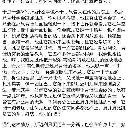
捉住了一只青蛙，把它带回家了，他说他打算教育它；
于是一连3个月他什么事也不干，只管呆在他的后院里，教那
只青蛙学会蹦蹦跳跳。你可以拿得稳，他也真让它学会了。他
只要在那只青蛙后面轻轻戳一下，接下去你就会看见它在半空
里打转，像个油炸面饼圈，你会瞧见它翻一个筋斗，也许翻两
个，如果它起跳得顺当的话，还会跳下来四爪落地，稳稳当
当，跟猫一样。他让它跳起来去捉苍蝇，让它经常练习，所
以，凡是它看得见的苍蝇，每一次它都能捉住。斯迈利说，青
蛙所需要的全靠教育，它差不多什么都办得到，我倒也相信
他。嗨，我瞧见过他把丹尼尔·韦伯斯特放在这儿的这块地板
上，丹尼尔·韦伯斯特是这只青蛙的名字，他大喊一声，“苍
蝇，丹尼尔，苍蝇！”你连眨眼也来不及，它就一下子跳起
来，捉住柜台那儿的一只苍蝇，又噗地一声重新落在地板上，
扎扎实实，像一团泥巴，它落下来以后还用后脚来搔脑袋旁
边，若无其事，仿佛它做的就是随便哪个青蛙也会做的，没有
一点儿稀奇。你从来没见过像它这样又谦虚又耿直的青蛙，尽
管它有那么高的天赋。等到要公公正正肩并肩比跳的时候，它
能一蹦老远，让你见过的它的任何同类都比不上。肩并肩比跳
是它的拿手好戏，你明白吧；
遇到这种情形，斯迈利只要还有一分钱，也会在它身上押上赌