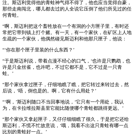
注。斯迈利觉得他的青蛙神气得不得了，他也应当觉得自豪，
那些走南闯北，哪儿都去过的人全说它压倒了他们所见过的任
何青蛙。
“啊，斯迈利把这个畜牲放在一个有洞的小方匣子里，有时还
常把它带到镇上打个赌。有一天，有一个家伙，在矿区上人地
生疏的一个家伙，他偶然碰见斯迈利和他那只匣子，他说：
“‘你在那个匣子里装的什么东西？’
“于是斯迈利说，带着点漫不经心的口气，‘也许是只鹦鹉，也
许是只金丝雀，也许吧，不过它都不是，它不过是一只青
蛙。’
“那个家伙拿过匣子，仔细地瞧了瞧，把它转过来转过去，然
后说，‘唔，倒也是的。啊，它有什么用处？’
“‘啊，’斯迈利随口不当回事地说，‘它只有一个用处，我认
为，在卡拉维拉斯县里它能比随便哪个青蛙都跳得更远。’
“那个家伙又拿起匣子，又仔仔细细瞧了很久，于是把它还给
斯迈利，不慌不忙故意说，‘哦，我看不出这只青蛙有哪一点
比别的青蛙好一点。’