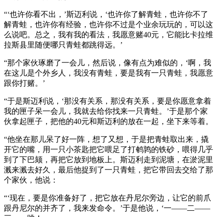
“‘也许你看不出，’斯迈利说，‘也许你了解青蛙，也许你不了
解青蛙，也许你有经验，也许你不过是个业余玩玩的，可以这
么说吧。总之，我有我的看法，我愿意赌40元，它能比卡拉维
拉斯县里随便哪只青蛙都跳得远。’
“那个家伙琢磨了一会儿，然后说，像有点为难似的，‘啊，我
在这儿是个外乡人，我没有青蛙，要是我有一只青蛙，我愿意
跟你打赌。’
“于是斯迈利说，‘那没有关系，那没有关系，要是你愿意拿着
我的匣子呆一会儿，我就去给你找来一只青蛙。’于是那个家
伙拿起匣子，把他的40元和斯迈利的放在一起，坐下来等着。
“他坐在那儿呆了好一阵，想了又想，于是把青蛙取出来，撬
开它的嘴，用一只小茶匙把它喂足了打鹌鹑的铁砂，喂得几乎
到了下巴颏，再把它放到地板上。斯迈利走到泥塘，在淤泥里
溅来溅去好久，最后他捉到了一只青蛙，把它带回去交给了那
个家伙，他说：
“‘现在，要是你准备好了，把它放在丹尼尔旁边，让它的前爪
跟丹尼尔的并齐了，我来发命令。’于是他说，‘一——二——