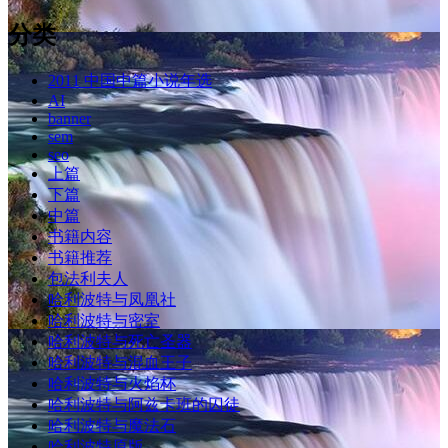
分类
2011 中国中篇小说年选
AI
banner
sem
seo
上篇
下篇
中篇
书籍内容
书籍推荐
包法利夫人
哈利波特与凤凰社
哈利波特与密室
哈利波特与死亡圣器
哈利波特与混血王子
哈利波特与火焰杯
哈利波特与阿兹卡班的囚徒
哈利波特与魔法石
哈利波特原版