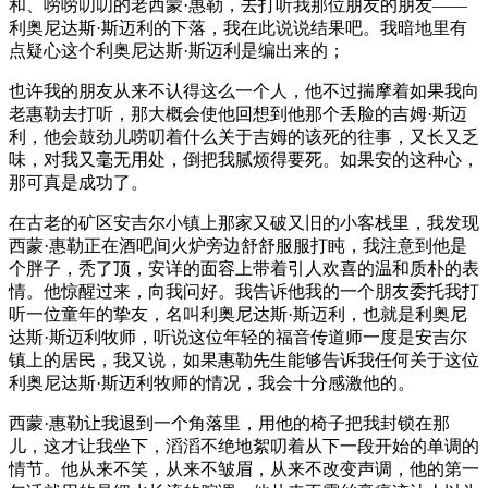
和、唠唠叨叨的老西蒙·惠勒，去打听我那位朋友的朋友——
利奥尼达斯·斯迈利的下落，我在此说说结果吧。我暗地里有
点疑心这个利奥尼达斯·斯迈利是编出来的；
也许我的朋友从来不认得这么一个人，他不过揣摩着如果我向
老惠勒去打听，那大概会使他回想到他那个丢脸的吉姆·斯迈
利，他会鼓劲儿唠叨着什么关于吉姆的该死的往事，又长又乏
味，对我又毫无用处，倒把我腻烦得要死。如果安的这种心，
那可真是成功了。
在古老的矿区安吉尔小镇上那家又破又旧的小客栈里，我发现
西蒙·惠勒正在酒吧间火炉旁边舒舒服服打盹，我注意到他是
个胖子，秃了顶，安详的面容上带着引人欢喜的温和质朴的表
情。他惊醒过来，向我问好。我告诉他我的一个朋友委托我打
听一位童年的挚友，名叫利奥尼达斯·斯迈利，也就是利奥尼
达斯·斯迈利牧师，听说这位年轻的福音传道师一度是安吉尔
镇上的居民，我又说，如果惠勒先生能够告诉我任何关于这位
利奥尼达斯·斯迈利牧师的情况，我会十分感激他的。
西蒙·惠勒让我退到一个角落里，用他的椅子把我封锁在那
儿，这才让我坐下，滔滔不绝地絮叨着从下一段开始的单调的
情节。他从来不笑，从来不皱眉，从来不改变声调，他的第一