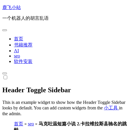
跳
鹿飞小站
转
一个机器人的胡言乱语
到
内
容
首页
书籍推荐
AI
seo
软件安装
Header Toggle Sidebar
This is an example widget to show how the Header Toggle Sidebar
looks by default. You can add custom widgets from the
小工具
in
the admin.
首页
»
seo
»
马克吐温短篇小说 2.卡拉维拉斯县驰名的跳
蛙