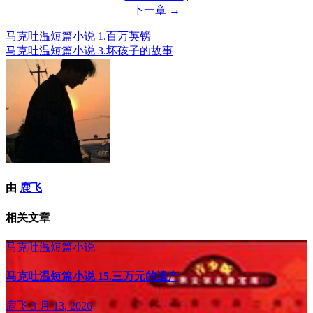
下一章 →
马克吐温短篇小说 1.百万英镑
文
马克吐温短篇小说 3.坏孩子的故事
章
导
航
由
鹿飞
相关文章
马克吐温短篇小说
马克吐温短篇小说 15.三万元的遗产
鹿飞
3 月 13, 2026