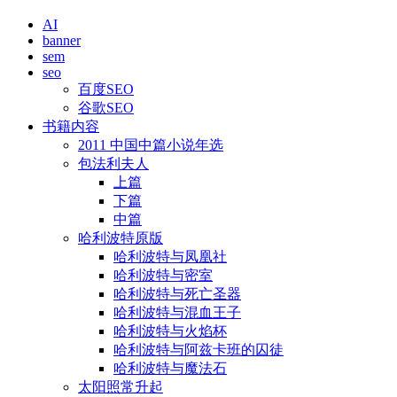
AI
banner
sem
seo
百度SEO
谷歌SEO
书籍内容
2011 中国中篇小说年选
包法利夫人
上篇
下篇
中篇
哈利波特原版
哈利波特与凤凰社
哈利波特与密室
哈利波特与死亡圣器
哈利波特与混血王子
哈利波特与火焰杯
哈利波特与阿兹卡班的囚徒
哈利波特与魔法石
太阳照常升起