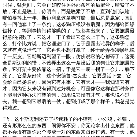
时候，猛然间，它会正好咬住另外那条狗的后腿弯，啃紧了不
放，不止是咬上，你明白，而是咬紧了不放，直到他们认输，
哪怕要等上一年。斯迈利拿这条狗打赌，最后总是赢家，直到
有一回他套上了一条狗，这条狗压根没有后腿，因为都给圆锯
锯掉了，等到事情闹得够瞧的了，钱都拿出来了，它要施展最
得意的招数了，它这才一下子看出它怎么上了当，这条狗怎
么，打个比方说，把它诓进门了，它于是露出诧异的样子，后
来就有点像泄气了，它再也不想打赢了，终于给弄得凄惨地脱
了一层皮。它朝斯迈利望了一眼，仿佛说它的心都碎了，这完
全是斯迈利的错，不该弄出这么一条没后腿的狗让它来施展招
数，它打架主要依靠这一招，于是它一瘸一拐了一会儿，躺下
死了。它是条好狗，这个安德鲁·杰克逊，它要是活下去，它
会给自己扬名的，因为它有本事，它有天才——我知道它有
才，因为它从来没有得到过好机会，可是像它这样在那种条件
下能用这种办法打架的狗，如果说它没有才气，那也说不过
去。我一想到它最后的一仗，想到打成了那个样子，我总是觉
得难过。
“唔，这个斯迈利还养了些逮耗子的小猎狗，小公鸡，雄猫，
还有形形色色的东西，闹得你不安，你无论拿出什么东西，他
都不会没有跟你那个凑成一对的东西来跟你打赌。有一天，他