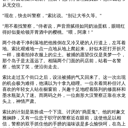
从无交往。
"现在，快去叫警察，"索比说。"别让大爷久等。"
"用不着找警察，"侍者说，声音滑腻得如同奶油蛋糕，眼睛红
得好似曼哈顿开胃酒中的樱桃。"喂，阿康！"
两个侍者干净利落地把他推倒在又冷又硬的人行道上，左耳着
地。索比艰难地一点一点地从地上爬起来，好似木匠打开折尺
一样，接着拍掉衣服上的尘土。被捕的愿望仅仅是美梦一个，
那个岛子是太遥远了。相隔两个门面的药店前，站着一名警
察，他笑了笑，便沿街走去。
索比走过五个街口之后，设法被捕的气又回来了。这一次出现
的机会极为难得，他满以为十拿九稳哩。一位衣着简朴但讨人
喜欢的年轻女人站在橱窗前，兴趣十足地瞪着陈列的修面杯和
墨水瓶架入了迷。而两码之外，一位彪形大汉警察正靠在水龙
头上，神情严肃。
索比的计划是装扮成一个下流、讨厌的"捣蛋鬼"。他的对象文
雅娴静，又有一位忠于职守的警察近在眼前，这使他足以相
信，警察的双手抓住他的手膀的滋味该是多么愉快呵，在岛上