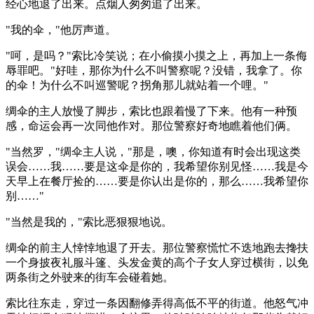
经心地退了出来。点烟人匆匆追了出来。
"我的伞，"他厉声道。
"呵，是吗？"索比冷笑说；在小偷摸小摸之上，再加上一条侮
辱罪吧。"好哇，那你为什么不叫警察呢？没错，我拿了。你
的伞！为什么不叫巡警呢？拐角那儿就站着一个哩。"
绸伞的主人放慢了脚步，索比也跟着慢了下来。他有一种预
感，命运会再一次同他作对。那位警察好奇地瞧着他们俩。
"当然罗，"绸伞主人说，"那是，噢，你知道有时会出现这类
误会……我……要是这伞是你的，我希望你别见怪……我是今
天早上在餐厅捡的……要是你认出是你的，那么……我希望你
别……"
"当然是我的，"索比恶狠狠地说。
绸伞的前主人悻悻地退了开去。那位警察慌忙不迭地跑去搀扶
一个身披夜礼服斗篷、头发金黄的高个子女人穿过横街，以免
两条街之外驶来的街车会碰着她。
索比往东走，穿过一条因翻修弄得高低不平的街道。他怒气冲