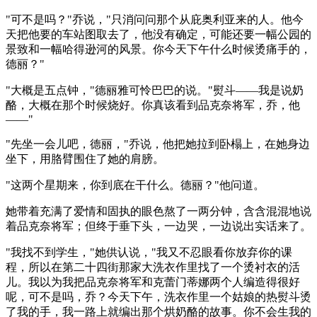
"可不是吗？"乔说，"只消问问那个从庇奥利亚来的人。他今
天把他要的车站图取去了，他没有确定，可能还要一幅公园的
景致和一幅哈得逊河的风景。你今天下午什么时候烫痛手的，
德丽？"
"大概是五点钟，"德丽雅可怜巴巴的说。"熨斗——我是说奶
酪，大概在那个时候烧好。你真该看到品克奈将军，乔，他
——"
"先坐一会儿吧，德丽，"乔说，他把她拉到卧榻上，在她身边
坐下，用胳臂围住了她的肩膀。
"这两个星期来，你到底在干什么。德丽？"他问道。
她带着充满了爱情和固执的眼色熬了一两分钟，含含混混地说
着品克奈将军；但终于垂下头，一边哭，一边说出实话来了。
"我找不到学生，"她供认说，"我又不忍眼看你放弃你的课
程，所以在第二十四街那家大洗衣作里找了一个烫衬衣的活
儿。我以为我把品克奈将军和克蕾门蒂娜两个人编造得很好
呢，可不是吗，乔？今天下午，洗衣作里一个姑娘的热熨斗烫
了我的手，我一路上就编出那个烘奶酪的故事。你不会生我的