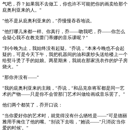
气吧，乔？如果我不去做工，你也许不可能把你的画卖给那个
庇奥利亚来的人。"
"他不是从庇奥利亚来的，"乔慢慢吞吞地说。
"他打哪儿来都一样。你真行，乔——吻我吧，乔——你怎么
会疑心我不在教克蕾门蒂娜的音乐课呢？"
"到今晚为止，我始终没有起疑。"乔说，"本来今晚也不会起
疑的，可是今天下午，我把机器间的油和废纱头送给楼上一个
给熨斗烫了手的姑娘。两星期来，我就在那家洗衣作的炉子房
烧火。"
"那你并没有——"
"我的庇奥利亚来的主顾，"乔说，"和品克奈将军都是同一艺
术的产物——只是你不会管那门艺术叫做绘画或音乐罢了。"
他们两个都笑了，乔开口说：
"当你爱好你的艺术时，就觉得没有什么牺牲是——"可是德丽
雅用手掩住了他的嘴。"别说下去啦，"她说——"只消说'当你
爱的时候'。"