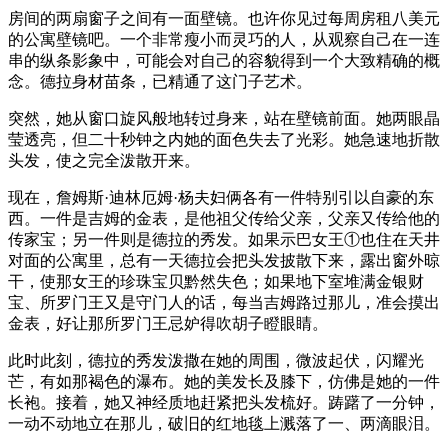
房间的两扇窗子之间有一面壁镜。也许你见过每周房租八美元
的公寓壁镜吧。一个非常瘦小而灵巧的人，从观察自己在一连
串的纵条影象中，可能会对自己的容貌得到一个大致精确的概
念。德拉身材苗条，已精通了这门子艺术。
突然，她从窗口旋风般地转过身来，站在壁镜前面。她两眼晶
莹透亮，但二十秒钟之内她的面色失去了光彩。她急速地折散
头发，使之完全泼散开来。
现在，詹姆斯·迪林厄姆·杨夫妇俩各有一件特别引以自豪的东
西。一件是吉姆的金表，是他祖父传给父亲，父亲又传给他的
传家宝；另一件则是德拉的秀发。如果示巴女王①也住在天井
对面的公寓里，总有一天德拉会把头发披散下来，露出窗外晾
干，使那女王的珍珠宝贝黔然失色；如果地下室堆满金银财
宝、所罗门王又是守门人的话，每当吉姆路过那儿，准会摸出
金表，好让那所罗门王忌妒得吹胡子瞪眼睛。
此时此刻，德拉的秀发泼撒在她的周围，微波起伏，闪耀光
芒，有如那褐色的瀑布。她的美发长及膝下，仿佛是她的一件
长袍。接着，她又神经质地赶紧把头发梳好。踌躇了一分钟，
一动不动地立在那儿，破旧的红地毯上溅落了一、两滴眼泪。