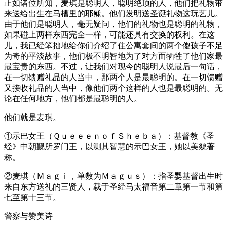
正如诸位所知，麦琪是聪明人，聪明绝顶的人，他们把礼物带
来送给出生在马槽里的耶稣。他们发明送圣诞礼物这玩艺儿。
由于他们是聪明人，毫无疑问，他们的礼物也是聪明的礼物，
如果碰上两样东西完全一样，可能还具有交换的权利。在这
儿，我已经笨拙地给你们介绍了住公寓套间的两个傻孩子不足
为奇的平淡故事，他们极不明智地为了对方而牺牲了他们家最
最宝贵的东西。不过，让我们对现今的聪明人说最后一句话，
在一切馈赠礼品的人当中，那两个人是最聪明的。在一切馈赠
又接收礼品的人当中，像他们两个这样的人也是最聪明的。无
论在任何地方，他们都是最聪明的人。
他们就是麦琪。
①示巴女王（ＱｕｅｅｅｎｏｆＳｈｅｂａ）：基督教《圣
经》中朝觐所罗门王，以测其智慧的示巴女王，她以美貌著
称。
②麦琪（Ｍａｇｉ，单数为Ｍａｇｕｓ）：指圣婴基督出生时
来自东方送礼的三贤人，载于圣经马太福音第二章第一节和第
七至第十三节。
警察与赞美诗