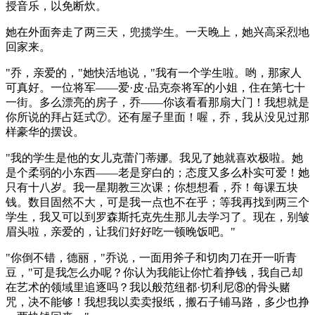
授音乐，以免断炊。
她在外面奔走了两三天，兜揽学生。一天晚上，她兴高采烈地
回家来。
"乔，亲爱的，"她快活地说，"我有一个学生啦。哟，那家人
可真好。一位将军——爱·皮·品克奈将军的小姐，住在第七十
一街。多么漂亮的房子，乔——你该看看那扇大门！我想就是
你所说的拜占廷式⑦。还有屋子里面！喔，乔，我从没见过那
样豪华的摆设。
"我的学生是他的女儿克蕾门蒂娜。我见了她就喜欢极啦。她
是个柔弱的小东西——老是穿白的；态度又多么朴实可爱！她
只有十八岁。我一星期教三次课；你想想看，乔！每课五块
钱。数目固然不大，可是我一点也不在乎；等我再找到两三个
学生，我又可以到罗森斯托克先生那儿去学习了。现在，别皱
眉头啦，亲爱的，让我们好好吃一顿晚饭吧。"
"你倒不错，德丽，"乔说，一面用斧子和切肉刀在开一听青
豆，"可是我怎么办呢？你认为我能让你忙着挣钱，我自己却
在艺术的领域里追逐吗？我以般范纽都·切利尼⑧的骨头赌
咒，决不能够！我想我以卖卖报纸，搬石子铺马路，多少也挣