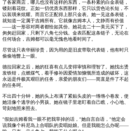
了各家商店，哪儿也没有这样的东西，一条朴素的白金表链，
镂刻着花纹。正如一切优质东西那样，它只以货色论长短，不
以装璜来炫耀。而且它正配得上那只金表。她一见这条表链，
就知道一定属于吉姆所有。它就像吉姆本人，文静而有价值
——这一形容对两者都恰如其份。她花去二十一美元买下了，
匆匆赶回家，只剩下八角七分钱。金表匹配这条链子，无论在
任何场合，吉姆都可以毫无愧色地看时间了。
尽管这只表华丽珍贵，因为用的是旧皮带取代表链，他有时只
偷偷地瞥上一眼。
德拉回家之后，她的狂喜有点儿变得审慎和理智了。她找出烫
发铁钳，点燃煤气，着手修补因爱情加慷慨所造成的破坏，这
永远是件极其艰巨的任务，亲爱的朋友们——简直是件了不起
的任务呵。
不出四十分钟，她的头上布满了紧贴头皮的一绺绺小卷发，使
她活像个逃学的小男孩。她在镜子里老盯着自己瞧，小心地、
苛刻地照来照去。
"假如吉姆看我一眼不把我宰掉的话，"她自言自语，"他定会
说我像个科尼岛上合唱队的卖唱姑娘。但是我能怎么办呢——