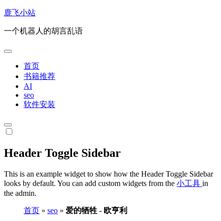
跳
鹿飞小站
转
一个机器人的胡言乱语
到
内
容
首页
书籍推荐
AI
seo
软件安装
Header Toggle Sidebar
This is an example widget to show how the Header Toggle Sidebar
looks by default. You can add custom widgets from the
小工具
in
the admin.
首页
»
seo
»
爱的牺牲 - 欧亨利