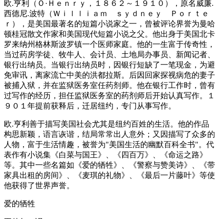
欧.亨利（Ｏ·Ｈｅｎｒｙ，１８６２～１９１０），原名威廉.
西德尼.波特（Ｗｉｌｌｉａｍ ｓｙｄｎｅｙ Ｐｏｒｔｅ
ｒ），是美国最著名的短篇小说家之一，曾被评论界誉为曼哈
顿桂冠散文作家和美国现代短篇小说之父。他出身于美国北卡
罗来纳州格林斯波罗镇一个医师家庭。他的一生富于传奇性，
当过药房学徒、牧牛人、会计员、土地局办事员、新闻记者、
银行出纳员。当银行出纳员时，因银行短缺了一笔现金，为避
免审讯，离家流亡中美的洪都拉斯。后因回家探视病危的妻子
被捕入狱，并在监狱医务室任药剂师。他在银行工作时，曾有
过写作的经历，担任监狱医务室的药剂师后开始认真写作。１
９０１年提前获释后，迁居纽约，专门从事写作。
欧.亨利善于描写美国社会尤其是纽约百姓的生活。他的作品
构思新颖，语言诙谐，结局常常出人意外；又因描写了众多的
人物，富于生活情趣，被誉为"美国生活的幽默百科全书"。代
表作有小说集《白菜与国王》、《四百万》、《命运之路》
等。其中一些名篇如《爱的牺牲》、《警察与赞美诗》、《带
家具出租的房间》、《麦琪的礼物》、《最后一片藤叶》等使
他获得了世界声誉。
爱的牺牲