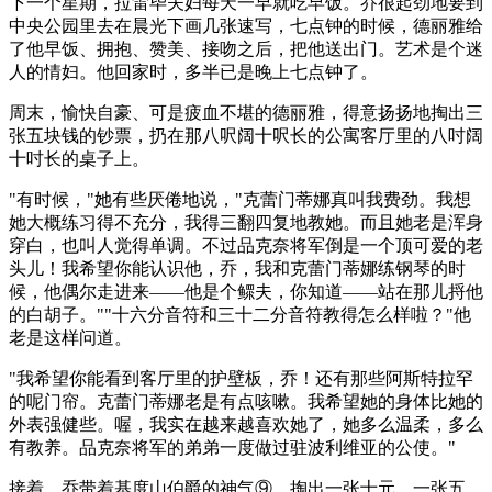
下一个星期，拉雷毕夫妇每天一早就吃早饭。乔很起劲地要到
中央公园里去在晨光下画几张速写，七点钟的时候，德丽雅给
了他早饭、拥抱、赞美、接吻之后，把他送出门。艺术是个迷
人的情妇。他回家时，多半已是晚上七点钟了。
周末，愉快自豪、可是疲血不堪的德丽雅，得意扬扬地掏出三
张五块钱的钞票，扔在那八呎阔十呎长的公寓客厅里的八吋阔
十吋长的桌子上。
"有时候，"她有些厌倦地说，"克蕾门蒂娜真叫我费劲。我想
她大概练习得不充分，我得三翻四复地教她。而且她老是浑身
穿白，也叫人觉得单调。不过品克奈将军倒是一个顶可爱的老
头儿！我希望你能认识他，乔，我和克蕾门蒂娜练钢琴的时
候，他偶尔走进来——他是个鳏夫，你知道——站在那儿捋他
的白胡子。""十六分音符和三十二分音符教得怎么样啦？"他
老是这样问道。
"我希望你能看到客厅里的护壁板，乔！还有那些阿斯特拉罕
的呢门帘。克蕾门蒂娜老是有点咳嗽。我希望她的身体比她的
外表强健些。喔，我实在越来越喜欢她了，她多么温柔，多么
有教养。品克奈将军的弟弟一度做过驻波利维亚的公使。"
接着，乔带着基度山伯爵的神气⑨，掏出一张十元、一张五