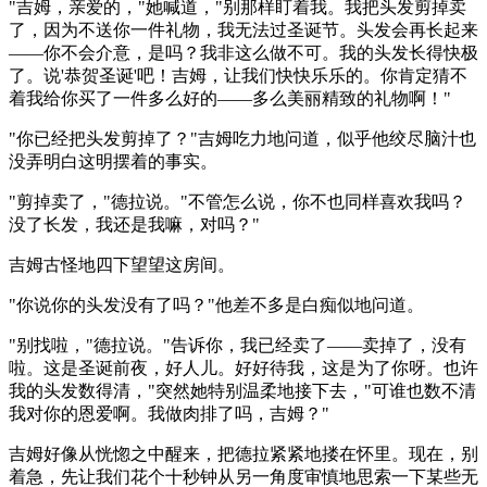
"吉姆，亲爱的，"她喊道，"别那样盯着我。我把头发剪掉卖
了，因为不送你一件礼物，我无法过圣诞节。头发会再长起来
——你不会介意，是吗？我非这么做不可。我的头发长得快极
了。说'恭贺圣诞'吧！吉姆，让我们快快乐乐的。你肯定猜不
着我给你买了一件多么好的——多么美丽精致的礼物啊！"
"你已经把头发剪掉了？"吉姆吃力地问道，似乎他绞尽脑汁也
没弄明白这明摆着的事实。
"剪掉卖了，"德拉说。"不管怎么说，你不也同样喜欢我吗？
没了长发，我还是我嘛，对吗？"
吉姆古怪地四下望望这房间。
"你说你的头发没有了吗？"他差不多是白痴似地问道。
"别找啦，"德拉说。"告诉你，我已经卖了——卖掉了，没有
啦。这是圣诞前夜，好人儿。好好待我，这是为了你呀。也许
我的头发数得清，"突然她特别温柔地接下去，"可谁也数不清
我对你的恩爱啊。我做肉排了吗，吉姆？"
吉姆好像从恍惚之中醒来，把德拉紧紧地搂在怀里。现在，别
着急，先让我们花个十秒钟从另一角度审慎地思索一下某些无