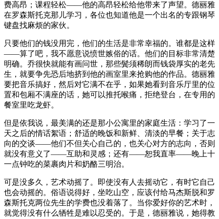
费高昂；课程轻松——他的高昂轻松给他带来了声望。德丽雅
在罗森斯托克那儿学习，各位也知道他是一个出名的专跟钢琴
键盘找麻烦的家伙。
只要他们的钱没用完，他们的生活是非常幸福的。谁都是这样
——算了吧，我不愿意说愤世嫉俗的话。他们的目标非常清楚
明确。乔很快就能有画问世，那些鬓须稀朗而钱袋厚实的老先
生，就要争先恐后地挤到他的画室里来抢购他的作品。德丽雅
要把音乐搞好，然后对它满不在乎，如果她看到音乐厅里的位
置和包厢不满座的话，她可以推托喉痛，拒绝登台，在专用的
餐室里吃龙虾。
但是依我说，最美满的还是那小公寓里的家庭生活：学习了一
天之后的情话絮语；舒适的晚饭和新鲜、清淡的早餐；关于志
向的交谈——他们不但关心自己的，也关心对方的志向，否则
就没有意义了——互助和灵感；还有——恕我直率——晚上十
一点钟吃的菜裹肉片和奶酪三明治。
可是没多久，艺术动摇了。即使没有人去摇动它，有时它自己
也会动摇的。俗语说得好，坐吃山空，应该付给马杰斯脱和罗
森斯托克两位先生的学费也没着落了。当你爱好你的艺术时，
就觉得没有什么牺牲是难以忍受的。于是，德丽雅说，她得教