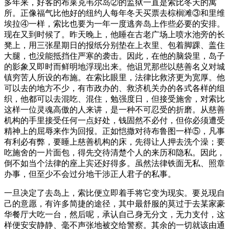
多年来，好客的布莱克韦尔岛②的监狱一直是索比冬天的寓
所。正像福气比他好的纽约人每年冬天买票去棕榈滩③和里维
埃拉④一样，索比也要为一年一度逃奔岛上作些必要的安排。
现在又到时候了。昨天晚上，他睡在古老广场上喷水池旁的长
凳上，用三张星期日的报纸分别垫在上衣里、包着脚踝、盖住
大腿，也没能抵挡住严寒的袭击。因此，在他的脑袋里，岛子
的影象又即时而鲜明地浮现出来。他诅咒那些以慈善名义对城
镇穷苦人所设的布施。在索比眼里，法律比救济更为宽厚。他
可以去的地方不少，有市政办的、救济机关办的各式各样的组
织，他都可以去混吃、混住，勉强度日，但接受施舍，对索比
这样一位灵魂高傲的人来讲，是一种不可忍受的折磨。从慈善
机构的手里接受任何一点好处，钱固然不必付，但你必须遭受
精神上的屈辱来作为回报。正如恺撒对待布鲁图一样⑤，凡事
有利必有弊，要睡上慈善机构的床，先得让人押去洗个澡；要
吃施舍的一片面包，得先交待清楚个人的来历和隐私。因此，
倒不如当个法律的座上宾还好得多。虽然法律铁面无私、照章
办事，但至少不会过分地干涉正人君子的私事。
一旦决定了去岛上，索比便立即着手将它变为现实。要兑现自
己的意愿，有许多简捷的途径，其中最舒服的莫过于去某家豪
华餐厅大吃一台，然后呢，承认自己身无分文，无力支付，这
样便安安静静、毫不声张地被交给警察。其余的一切就该由通