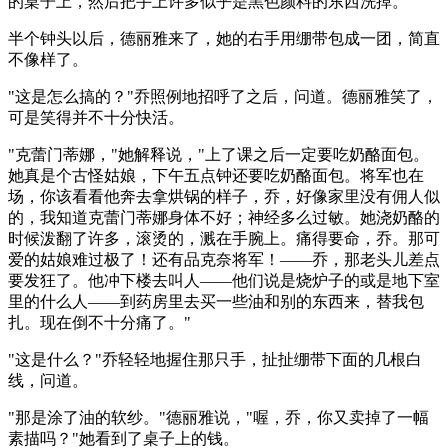
的桌子上，然后把手上许多似乎是黑色颜料的东西洗掉。
半个钟头以后，德丽雅来了，她的右手用绷带包成一团，简直
不像样了。
"这是怎么搞的？"乔照例地招呼了之后，问道。德丽雅笑了，
可是笑得并不十分快活。
"克蕾门蒂娜，"她解释说，"上了课之后一定要吃奶酪面包。
她真是个古怪姑娘，下午五点钟还要吃奶酪面包。将军也在
场，你该看看他奔去拿烘锅的样子，乔，好像家里没有佣人似
的，我知道克蕾门蒂娜身体不好；神经多么过敏。她浇奶酪的
时候泼翻了许多，滚烫的，溅在手腕上。痛得要命，乔。那可
爱的姑娘难过极了！还有品克奈将军！——乔，那老头儿差点
要发狂了。他冲下楼去叫人——他们说是烧炉子的或是地下室
里的什么人——到药房里去买一些油和别的东西来，替我包
扎。现在倒不十分痛了。"
"这是什么？"乔轻轻地握住那只手，扯扯绷带下面的几根白
线，问道。
"那是涂了油的软纱。"德丽雅说，"喔，乔，你又卖掉了一幅
素描吗？"她看到了桌子上的钱。