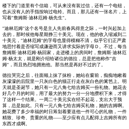
楼下的门道里有个信箱，可从来没有装过信，还有一个电钮，
也从没有人的手指按响过电铃。而且，那儿还有一张名片，上
写着"詹姆斯·迪林厄姆·杨先生"。
"迪林厄姆"这个名号是主人先前春风得意之际，一时兴起加上
去的，那时候他每星期挣三十美元。现在，他的收入缩减到二
十美元，"迪林厄姆"的字母也显得模糊不清，似乎它们正严肃
地思忖着是否缩写成谦逊而又讲求实际的字母Ｄ。不过，每当
詹姆斯·迪林厄姆·杨回家，走进楼上的房间时，詹姆斯·迪林厄
姆·杨太太，就是刚介绍给诸位的德拉，总是把他称作"吉
姆"，而且热烈地拥抱他。那当然是再好不过的了。
德拉哭完之后，往面颊上抹了抹粉，她站在窗前，痴痴地瞅着
灰濛濛的后院里一只灰白色的猫正行走在灰白色的篱笆上。明
天就是圣诞节，她只有一元八角七给吉姆买一份礼物。她花去
好几个月的时间，用了最大的努力一分一分地攒积下来，才得
了这样一个结果。一周二十美元实在经不起花，支出大于预
算，总是如此。只有一元八角七给吉姆买礼物，她的吉姆啊。
她花费了多少幸福的时日筹划着要送他一件可心的礼物，一件
精致、珍奇、贵重的礼物——至少应有点儿配得上吉姆所有的
东西才成啊。