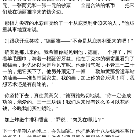
元、一张两元和一张一元的钞票——全是合法的纸币——把它
们放在德丽雅挣来的钱旁边。
"那幅方尖碑的水彩画卖给了一个从庇奥利亚⑩来的人，"他郑
重其事地宣布说。
"别跟我开玩笑啦，"德丽雅——"不会是从庇奥利亚来的吧！"
"确实是那儿来的。我希望你能见到他，德丽。一个胖子，围
着羊毛围巾，啣着一根翮管牙签。他在丁克尔的橱窗里看到了
那幅画，起先还以为是座风车呢。他倒很气派，不管三七二十
一的，把它买下了。他另外预定了一幅——勒加黄那货运车站
的油画——准备带回家去。我的画，加上你的音乐课！呵，我
想艺术还是有前途的。"
"你坚持下去，真使我高兴，"德丽雅热切地说。"你一定会成
功的，亲爱的。三十三块钱！我们从来没有这么多可以花的
钱。今晚我们买牡蛎吃。"
"加上炸嫩牛排和香菌，"乔说，"肉叉在哪儿？"
下一个星期六的晚上，乔先回家。他把他的十八块钱摊在客厅