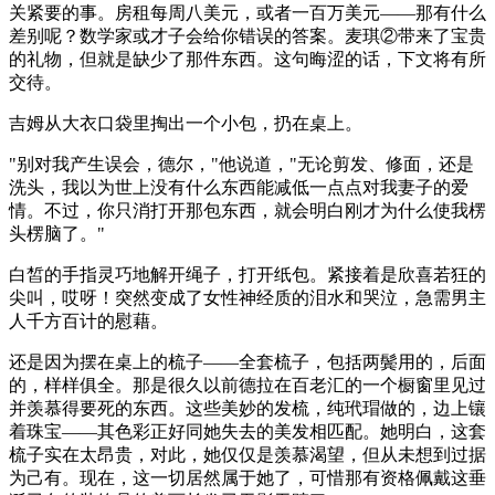
关紧要的事。房租每周八美元，或者一百万美元——那有什么
差别呢？数学家或才子会给你错误的答案。麦琪②带来了宝贵
的礼物，但就是缺少了那件东西。这句晦涩的话，下文将有所
交待。
吉姆从大衣口袋里掏出一个小包，扔在桌上。
"别对我产生误会，德尔，"他说道，"无论剪发、修面，还是
洗头，我以为世上没有什么东西能减低一点点对我妻子的爱
情。不过，你只消打开那包东西，就会明白刚才为什么使我楞
头楞脑了。"
白皙的手指灵巧地解开绳子，打开纸包。紧接着是欣喜若狂的
尖叫，哎呀！突然变成了女性神经质的泪水和哭泣，急需男主
人千方百计的慰藉。
还是因为摆在桌上的梳子——全套梳子，包括两鬓用的，后面
的，样样俱全。那是很久以前德拉在百老汇的一个橱窗里见过
并羡慕得要死的东西。这些美妙的发梳，纯玳瑁做的，边上镶
着珠宝——其色彩正好同她失去的美发相匹配。她明白，这套
梳子实在太昂贵，对此，她仅仅是羡慕渴望，但从未想到过据
为己有。现在，这一切居然属于她了，可惜那有资格佩戴这垂