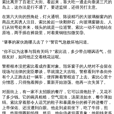
索比离开了百老汇大街。看起来，靠大吃一通走向垂涎三尺的
岛上，这办法是行不通了。要进监狱，还得另打主意。
在第六大街的拐角处，灯火通明、陈设精巧的大玻璃橱窗内的
商品尤其诱人注目。索比捡起一块鹅卵石，向玻璃窗砸去。人
们从转弯处奔来，领头的就是一位巡警。索比一动不动地站在
原地，两手插在裤袋里，对着黄铜纽扣微笑⑨。
"肇事的家伙跑哪儿去了？"警官气急败坏地问道。
"你不以为这事与我有关吗？"索比说，多少带点嘲讽语气，但
很友好，如同他正交着桃花运呢。
警察根本没把索比看成作案对象。毁坏窗子的人绝对不会留在
现场与法律的宠臣攀谈，早就溜之大吉啦。警察看到半条街外
有个人正跑去赶一辆车，便挥舞着警棍追了上去。索比心里十
分憎恶，只得拖着脚步，重新开始游荡。他再一次失算了。
对面街上，有一家不太招眼的餐厅，它可以填饱肚子，又花不
了多少钱。它的碗具粗糙，空气混浊，汤菜淡如水，餐巾薄如
绢。索比穿着那令人诅咒的鞋子和暴露身分的裤子跨进餐厅，
上帝保佑、还没遭到白眼。他走到桌前坐下，吃了牛排，煎
饼、炸面饼圈和馅饼。然后，他向侍者坦露真象：他和钱老爷