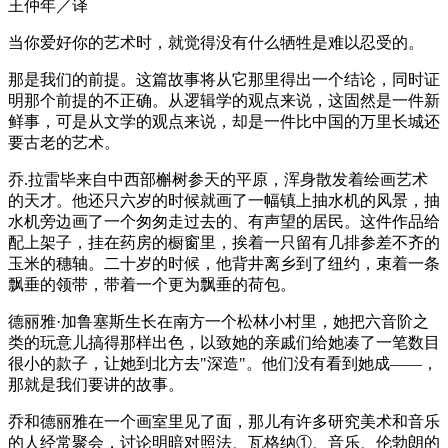
王仲年／译
当你爱好你的艺术时，就觉得没有什么牺牲是难以忍受的。
那是我们的前提。这篇故事将从它那里得出一个结论，同时证
明那个前提的不正确。从逻辑学的观点来说，这固然是一件新
鲜事，可是从文学的观点来说，却是一件比中国的万里长城还
要古老的艺术。
乔.拉雷毕来自中西部槲树参天的平原，浑身散发着绘画艺术
的天才。他还只六岁的时候就画了一幅镇上抽水机的风景，抽
水机旁边画了一个匆匆走过去的、有声望的居民。这件作品给
配上架子，挂在药房的橱窗里，挨着一只留有几排参差不齐的
玉米的穗轴。二十岁的时候，他背井离乡到了纽约，束着一条
飘垂的领带，带着一个更为飘垂的荷包。
德丽雅·加鲁塞斯生长在南方一个松林小村里，她把六音阶之
类的玩意儿搞得那样出色，以致她的亲戚们给她凑了一笔数目
很小的款子，让她到北方去"深造"。他们没有看到她成——，
那就是我们要讲的故事。
乔和德丽雅在一个画室里见了面，那儿有许多研究美术和音乐
的人经常聚会，讨论明暗对照法、瓦格纳①、音乐、伦勃朗的