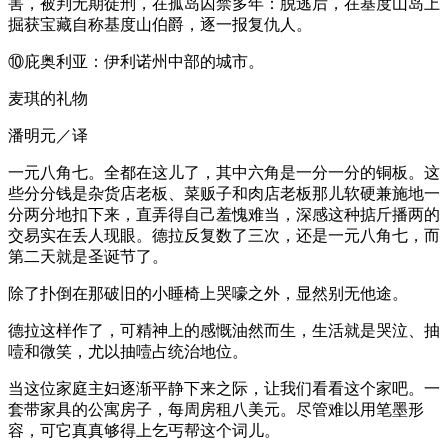
害，被判无期徒刑，在孤岛囚禁多年：脱逃后，在基度山岛上
掘获宝藏自称基度山伯爵，逐一报复仇人。
⑩庇奥利亚：伊利诺州中部的城市。
麦琪的礼物
潘明元／译
一元八角七。全都在这儿了，其中六角是一分一分的铜板。这
些分分钱是杂货店老板、菜贩子和肉店老板那儿软硬兼施地一
分两分地扣下来，直弄得自己羞愧难当，深感这种掂斤播两的
交易实在丢人现眼。德拉反复数了三次，还是一元八角七，而
第二天就是圣诞节了。
除了扑倒在那破旧的小睡椅上哭嚎之外，显然别无他途。
德拉这样作了，可精神上的感慨油然而生，生活就是哭泣、抽
噎和微笑，尤以抽噎占统治地位。
当这位家庭主妇逐渐平静下来之际，让我们看看这个家吧。一
套带家具的公寓房子，每周房租八美元。尽管难以用笔墨形
容，可它真真够得上乞丐帮这个词儿。