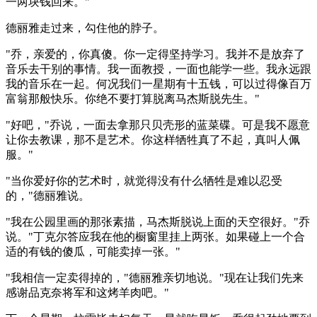
一两块钱回来。"
德丽雅走过来，勾住他的脖子。
"乔，亲爱的，你真傻。你一定得坚持学习。我并不是放弃了
音乐去干别的事情。我一面教授，一面也能学一些。我永远跟
我的音乐在一起。何况我们一星期有十五钱，可以过得像百万
富翁那般快乐。你绝不要打算脱离马杰斯脱先生。"
"好吧，"乔说，一面去拿那只贝壳形的蓝菜碟。可是我不愿意
让你去教课，那不是艺术。你这样牺牲真了不起，真叫人佩
服。"
"当你爱好你的艺术时，就觉得没有什么牺牲是难以忍受
的，"德丽雅说。
"我在公园里画的那张素描，马杰斯脱说上面的天空很好。"乔
说。"丁克尔答应我在他的橱窗里挂上两张。如果碰上一个合
适的有钱的傻瓜，可能卖掉一张。"
"我相信一定卖得掉的，"德丽雅亲切地说。"现在让我们先来
感谢品克奈将军和这烤羊肉吧。"