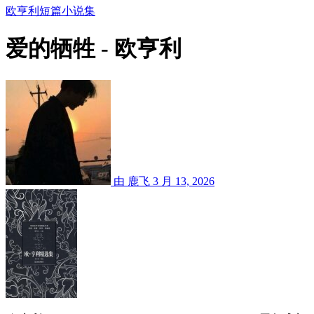
欧亨利短篇小说集
爱的牺牲 - 欧亨利
由 鹿飞
3 月 13, 2026