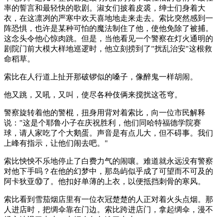
率的誓言和最轻快的歌剧。淑女们披着皮裘，绅士们身着大
衣，在这凛冽的严寒中欢天喜地地走来走去。索比突然感到一
阵恐惧，也许是某种可怕的魔法制住了他，使他免除了被捕。
这念头令他心惊肉跳。但是，当他看见一个警察在灯火通明的
剧院门前大模大样地巡逻时，他立刻捞到了"扰乱治安"这根救
命稻草。
索比在人行道上扯开那破锣似的嗓子，像醉鬼一样胡闹。
他又跳，又吼，又叫，使尽各种伎俩来搅扰这苍穹。
警察旋转着他的警棍，扭身用背对着索比，向一位市民解释
说："这是个耶鲁小子在庆祝胜利，他们同哈特福德学院赛
球，请人家吃了个大鹅蛋。声音是有点儿大，但不碍事。我们
上峰有指示，让他们闹去吧。"
索比怏怏不乐地停止了白费力气的闹嚷。难道就永远没有警察
对他下手吗？在他的幻梦中，那岛屿似乎成了可望而不可及的
阿卡狄亚⑩了。他扣好单薄的上衣，以便抵挡刺骨的寒风。
索比看到雪茄烟店里有一位衣冠楚楚的人正对着火头点烟。那
人进店时，把绸伞靠在门边。索比跨进店门，拿起绸伞，漫不