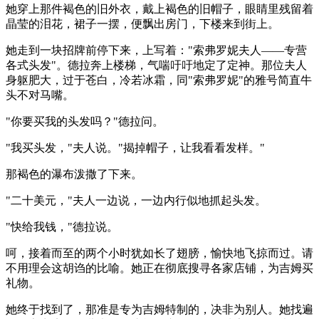
她穿上那件褐色的旧外衣，戴上褐色的旧帽子，眼睛里残留着
晶莹的泪花，裙子一摆，便飘出房门，下楼来到街上。
她走到一块招牌前停下来，上写着："索弗罗妮夫人——专营
各式头发"。德拉奔上楼梯，气喘吁吁地定了定神。那位夫人
身躯肥大，过于苍白，冷若冰霜，同"索弗罗妮"的雅号简直牛
头不对马嘴。
"你要买我的头发吗？"德拉问。
"我买头发，"夫人说。"揭掉帽子，让我看看发样。"
那褐色的瀑布泼撒了下来。
"二十美元，"夫人一边说，一边内行似地抓起头发。
"快给我钱，"德拉说。
呵，接着而至的两个小时犹如长了翅膀，愉快地飞掠而过。请
不用理会这胡诌的比喻。她正在彻底搜寻各家店铺，为吉姆买
礼物。
她终于找到了，那准是专为吉姆特制的，决非为别人。她找遍