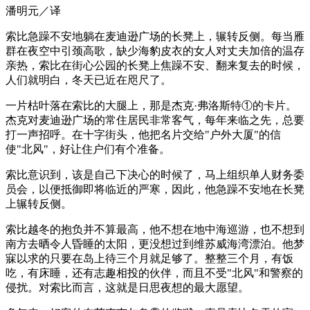
潘明元／译
索比急躁不安地躺在麦迪逊广场的长凳上，辗转反侧。每当雁
群在夜空中引颈高歌，缺少海豹皮衣的女人对丈夫加倍的温存
亲热，索比在街心公园的长凳上焦躁不安、翻来复去的时候，
人们就明白，冬天已近在咫尺了。
一片枯叶落在索比的大腿上，那是杰克·弗洛斯特①的卡片。
杰克对麦迪逊广场的常住居民非常客气，每年来临之先，总要
打一声招呼。在十字街头，他把名片交给"户外大厦"的信
使"北风"，好让住户们有个准备。
索比意识到，该是自己下决心的时候了，马上组织单人财务委
员会，以便抵御即将临近的严寒，因此，他急躁不安地在长凳
上辗转反侧。
索比越冬的抱负并不算最高，他不想在地中海巡游，也不想到
南方去晒令人昏睡的太阳，更没想过到维苏威海湾漂泊。他梦
寐以求的只要在岛上待三个月就足够了。整整三个月，有饭
吃，有床睡，还有志趣相投的伙伴，而且不受"北风"和警察的
侵扰。对索比而言，这就是日思夜想的最大愿望。