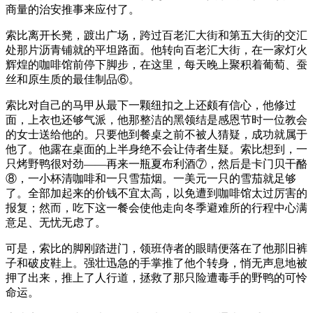
商量的治安推事来应付了。
索比离开长凳，踱出广场，跨过百老汇大街和第五大街的交汇
处那片沥青铺就的平坦路面。他转向百老汇大街，在一家灯火
辉煌的咖啡馆前停下脚步，在这里，每天晚上聚积着葡萄、蚕
丝和原生质的最佳制品⑥。
索比对自己的马甲从最下一颗纽扣之上还颇有信心，他修过
面，上衣也还够气派，他那整洁的黑领结是感恩节时一位教会
的女士送给他的。只要他到餐桌之前不被人猜疑，成功就属于
他了。他露在桌面的上半身绝不会让侍者生疑。索比想到，一
只烤野鸭很对劲——再来一瓶夏布利酒⑦，然后是卡门贝干酪
⑧，一小杯清咖啡和一只雪茄烟。一美元一只的雪茄就足够
了。全部加起来的价钱不宜太高，以免遭到咖啡馆太过厉害的
报复；然而，吃下这一餐会使他走向冬季避难所的行程中心满
意足、无忧无虑了。
可是，索比的脚刚踏进门，领班侍者的眼睛便落在了他那旧裤
子和破皮鞋上。强壮迅急的手掌推了他个转身，悄无声息地被
押了出来，推上了人行道，拯救了那只险遭毒手的野鸭的可怜
命运。