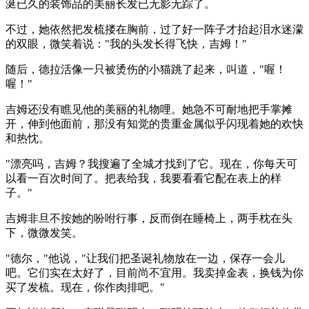
涎已久的装饰品的美丽长发已无影无踪了。
不过，她依然把发梳搂在胸前，过了好一阵子才抬起泪水迷濛
的双眼，微笑着说："我的头发长得飞快，吉姆！"
随后，德拉活像一只被烫伤的小猫跳了起来，叫道，"喔！
喔！"
吉姆还没有瞧见他的美丽的礼物哩。她急不可耐地把手掌摊
开，伸到他面前，那没有知觉的贵重金属似乎闪现着她的欢快
和热忱。
"漂亮吗，吉姆？我搜遍了全城才找到了它。现在，你每天可
以看一百次时间了。把表给我，我要看看它配在表上的样
子。"
吉姆非旦不按她的吩咐行事，反而倒在睡椅上，两手枕在头
下，微微发笑。
"德尔，"他说，"让我们把圣诞礼物放在一边，保存一会儿
吧。它们实在太好了，目前尚不宜用。我卖掉金表，换钱为你
买了发梳。现在，你作肉排吧。"