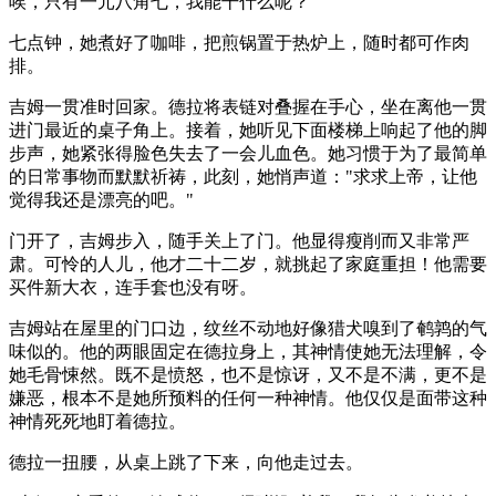
唉，只有一元八角七，我能干什么呢？"
七点钟，她煮好了咖啡，把煎锅置于热炉上，随时都可作肉
排。
吉姆一贯准时回家。德拉将表链对叠握在手心，坐在离他一贯
进门最近的桌子角上。接着，她听见下面楼梯上响起了他的脚
步声，她紧张得脸色失去了一会儿血色。她习惯于为了最简单
的日常事物而默默祈祷，此刻，她悄声道："求求上帝，让他
觉得我还是漂亮的吧。"
门开了，吉姆步入，随手关上了门。他显得瘦削而又非常严
肃。可怜的人儿，他才二十二岁，就挑起了家庭重担！他需要
买件新大衣，连手套也没有呀。
吉姆站在屋里的门口边，纹丝不动地好像猎犬嗅到了鹌鹑的气
味似的。他的两眼固定在德拉身上，其神情使她无法理解，令
她毛骨悚然。既不是愤怒，也不是惊讶，又不是不满，更不是
嫌恶，根本不是她所预料的任何一种神情。他仅仅是面带这种
神情死死地盯着德拉。
德拉一扭腰，从桌上跳了下来，向他走过去。