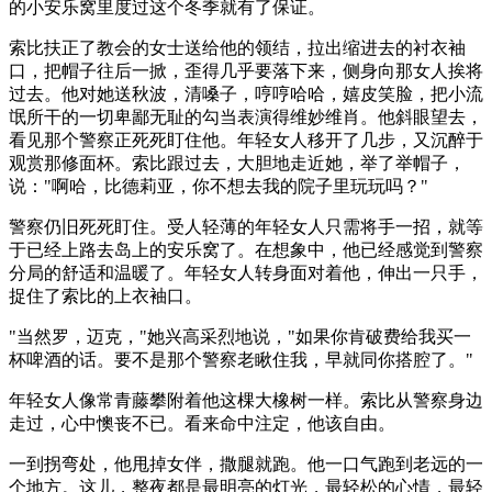
的小安乐窝里度过这个冬季就有了保证。
索比扶正了教会的女士送给他的领结，拉出缩进去的衬衣袖
口，把帽子往后一掀，歪得几乎要落下来，侧身向那女人挨将
过去。他对她送秋波，清嗓子，哼哼哈哈，嬉皮笑脸，把小流
氓所干的一切卑鄙无耻的勾当表演得维妙维肖。他斜眼望去，
看见那个警察正死死盯住他。年轻女人移开了几步，又沉醉于
观赏那修面杯。索比跟过去，大胆地走近她，举了举帽子，
说："啊哈，比德莉亚，你不想去我的院子里玩玩吗？"
警察仍旧死死盯住。受人轻薄的年轻女人只需将手一招，就等
于已经上路去岛上的安乐窝了。在想象中，他已经感觉到警察
分局的舒适和温暖了。年轻女人转身面对着他，伸出一只手，
捉住了索比的上衣袖口。
"当然罗，迈克，"她兴高采烈地说，"如果你肯破费给我买一
杯啤酒的话。要不是那个警察老瞅住我，早就同你搭腔了。"
年轻女人像常青藤攀附着他这棵大橡树一样。索比从警察身边
走过，心中懊丧不已。看来命中注定，他该自由。
一到拐弯处，他甩掉女伴，撒腿就跑。他一口气跑到老远的一
个地方。这儿，整夜都是最明亮的灯光，最轻松的心情，最轻