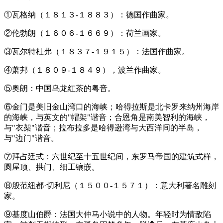
①瓦格纳（１８１３-１８８３）：德国作曲家。
②伦勃朗（１６０６-１６６９）：荷兰画家。
③瓦尔特杜弗（１８３７-１９１５）：法国作曲家。
④萧邦（１８０９-１８４９），波兰作曲家。
⑤奥朗：中国乌龙红茶的粤音。
⑥金门是美旧金山湾口的海峡；哈得拉斯是北卡罗来纳州海岸
的海峡，与英文的"帽架"谐音；合恩角是南美智利的海峡，
与"衣架"谐音；拉布拉多是哈得逊湾与大西洋间的半岛，
与"边门"谐音。
⑦拜占廷式：六世纪至十五世纪间，东罗马帝国的建筑式样，
圆屋顶、拱门、细工镶嵌。
⑧般范纽都·切利尼（１５００-１５７１）：意大利著名雕刻
家。
⑨基度山伯爵：法国大仲马小说中的人物。年轻时为情敌陷