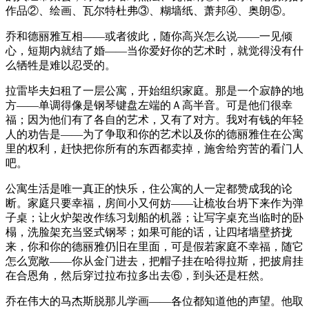
作品②、绘画、瓦尔特杜弗③、糊墙纸、萧邦④、奥朗⑤。
乔和德丽雅互相——或者彼此，随你高兴怎么说——一见倾
心，短期内就结了婚——当你爱好你的艺术时，就觉得没有什
么牺牲是难以忍受的。
拉雷毕夫妇租了一层公寓，开始组织家庭。那是一个寂静的地
方——单调得像是钢琴键盘左端的Ａ高半音。可是他们很幸
福；因为他们有了各自的艺术，又有了对方。我对有钱的年轻
人的劝告是——为了争取和你的艺术以及你的德丽雅住在公寓
里的权利，赶快把你所有的东西都卖掉，施舍给穷苦的看门人
吧。
公寓生活是唯一真正的快乐，住公寓的人一定都赞成我的论
断。家庭只要幸福，房间小又何妨——让梳妆台坍下来作为弹
子桌；让火炉架改作练习划船的机器；让写字桌充当临时的卧
榻，洗脸架充当竖式钢琴；如果可能的话，让四堵墙壁挤拢
来，你和你的德丽雅仍旧在里面，可是假若家庭不幸福，随它
怎么宽敞——你从金门进去，把帽子挂在哈得拉斯，把披肩挂
在合恩角，然后穿过拉布拉多出去⑥，到头还是枉然。
乔在伟大的马杰斯脱那儿学画——各位都知道他的声望。他取