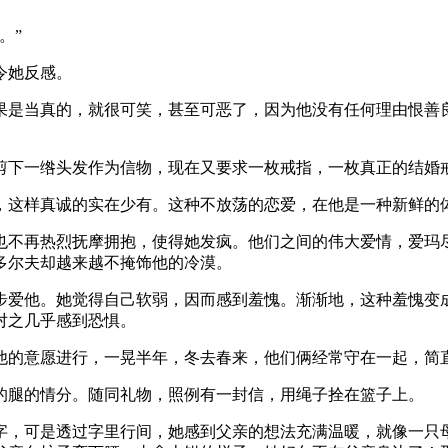
。”
令她反感。
果是当真的，就很可笑，甚至可恶了，因为他没有任何理由恨善
剪下一绺头发作为信物，现在又要求一枚戒指，一枚真正的结婚
，这样真诚的实在少有。这种不放荡的恋爱，在他是一种新鲜的
也不再热烈抚摩拥抱，使得她发疯。他们之间的伟大爱情，爱玛
多尔夫却越来越不掩饰他的冷漠。
步爱他。她觉得自己软弱，因而感到羞愧。渐渐地，这种羞愧变
对之几乎感到恐惧。
他的意愿进行，一晃半年，冬去春来，他们俩经常守在一起，简
的腿的情分。随同礼物，照例有一封信，用绳子拴在篮子上。
字，可是透过字里行间，她感到父亲的想法充满温暖，就像一只