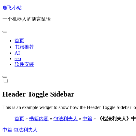
跳
鹿飞小站
转
一个机器人的胡言乱语
到
内
容
首页
书籍推荐
AI
seo
软件安装
Header Toggle Sidebar
This is an example widget to show how the Header Toggle Sidebar lo
首页
»
书籍内容
»
包法利夫人
»
中篇
»
《包法利夫人》中
中篇
包法利夫人