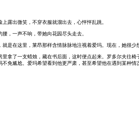
脸上露出微笑，不穿衣服就溜出去，心怦怦乱跳。
的腰，一声不响，带她向花园尽头走去。
，就是在这里，莱昂那样含情脉脉地注视着爱玛。现在，她很少
房里拿了一支蜡烛，藏在书后面，这时便点起来。罗多尔夫往椅
玛不免尴尬。爱玛希望看到他更严肃，甚至希望他在遇到某种情