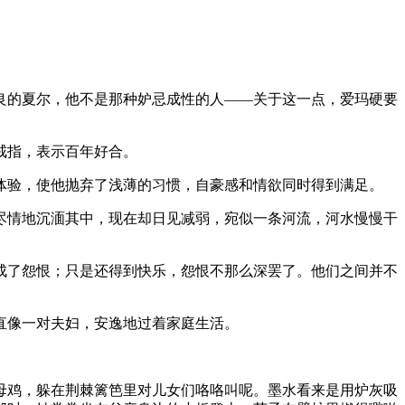
良的夏尔，他不是那种妒忌成性的人——关于这一点，爱玛硬要
戒指，表示百年好合。
体验，使他抛弃了浅薄的习惯，自豪感和情欲同时得到满足。
尽情地沉湎其中，现在却日见减弱，宛似一条河流，河水慢慢干
成了怨恨；只是还得到快乐，怨恨不那么深罢了。他们之间并不
直像一对夫妇，安逸地过着家庭生活。
母鸡，躲在荆棘篱笆里对儿女们咯咯叫呢。墨水看来是用炉灰吸