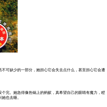
没个完。她急得像热锅上的蚂蚁，真希望自己的眼睛有魔力，瞪
叫她也去睡。