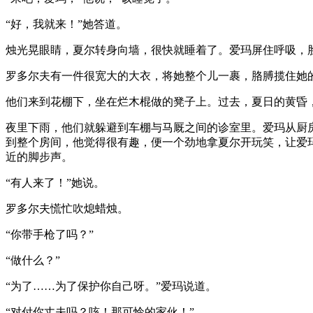
“好，我就来！”她答道。
烛光晃眼睛，夏尔转身向墙，很快就睡着了。爱玛屏住呼吸，
罗多尔夫有一件很宽大的大衣，将她整个儿一裹，胳膊揽住她
他们来到花棚下，坐在烂木棍做的凳子上。过去，夏日的黄昏
夜里下雨，他们就躲避到车棚与马厩之间的诊室里。爱玛从厨
到整个房间，他觉得很有趣，便一个劲地拿夏尔开玩笑，让爱
近的脚步声。
“有人来了！”她说。
罗多尔夫慌忙吹熄蜡烛。
“你带手枪了吗？”
“做什么？”
“为了……为了保护你自己呀。”爱玛说道。
“对付你丈夫吗？咳！那可怜的家伙！”