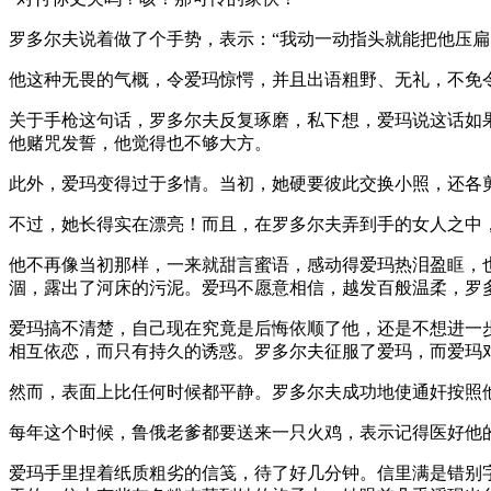
罗多尔夫说着做了个手势，表示：“我动一动指头就能把他压扁
他这种无畏的气概，令爱玛惊愕，并且出语粗野、无礼，不免
关于手枪这句话，罗多尔夫反复琢磨，私下想，爱玛说这话如
他赌咒发誓，他觉得也不够大方。
此外，爱玛变得过于多情。当初，她硬要彼此交换小照，还各
不过，她长得实在漂亮！而且，在罗多尔夫弄到手的女人之中
他不再像当初那样，一来就甜言蜜语，感动得爱玛热泪盈眶，
涸，露出了河床的污泥。爱玛不愿意相信，越发百般温柔，罗
爱玛搞不清楚，自己现在究竟是后悔依顺了他，还是不想进一
相互依恋，而只有持久的诱惑。罗多尔夫征服了爱玛，而爱玛
然而，表面上比任何时候都平静。罗多尔夫成功地使通奸按照
每年这个时候，鲁俄老爹都要送来一只火鸡，表示记得医好他
爱玛手里捏着纸质粗劣的信笺，待了好几分钟。信里满是错别