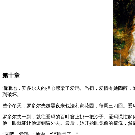
第十章
渐渐地，罗多尔夫的担心感染了爱玛。当初，爱情令她陶醉，除了爱情她一切都不放在心上。可是如今，爱情已经成了她的生活不可缺少的一部分，她担心它会失去点什么，甚至担心它会遭
到破坏。
整个冬天，罗多尔夫趁黑夜来包法利家花园，每周三四回。爱
罗多尔夫一到，就往爱玛的百叶窗上扔一把沙子。爱玛慌忙起
他一眼就能让他滚到窗外去。最后，她开始睡觉前的梳洗，然
“来吧，爱玛，”他说，“该睡觉了。”