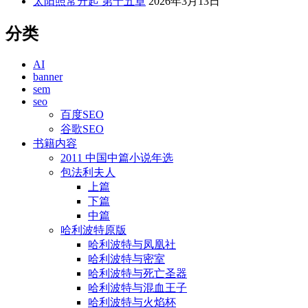
太阳照常升起 第十五章
2026年3月13日
分类
AI
banner
sem
seo
百度SEO
谷歌SEO
书籍内容
2011 中国中篇小说年选
包法利夫人
上篇
下篇
中篇
哈利波特原版
哈利波特与凤凰社
哈利波特与密室
哈利波特与死亡圣器
哈利波特与混血王子
哈利波特与火焰杯