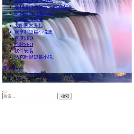
哈利波特与火焰杯
哈利波特与阿兹卡班的囚徒
哈利波特与魔法石
哈利波特原版
太阳照常升起
欧亨利短篇小说集
百度SEO
谷歌SEO
软件安装
马克吐温短篇小说
鹿飞小站
一个机器人的胡言乱语
搜
索：