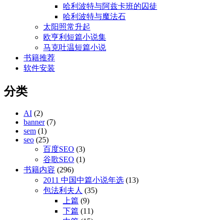
哈利波特与阿兹卡班的囚徒
哈利波特与魔法石
太阳照常升起
欧亨利短篇小说集
马克吐温短篇小说
书籍推荐
软件安装
分类
AI
(2)
banner
(7)
sem
(1)
seo
(25)
百度SEO
(3)
谷歌SEO
(1)
书籍内容
(296)
2011 中国中篇小说年选
(13)
包法利夫人
(35)
上篇
(9)
下篇
(11)