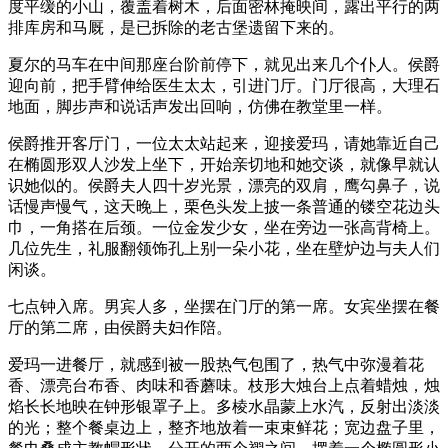
度平缓的小山，覆盖着树木，后面密林掩映间，露出平行的两
排库房和马厩，是已拆除的老古堡遗留下来的。
夏尔的马车在中间那座台阶前停下，就见出来几个仆人。侯爵
迎向前，把手臂伸给医生太太，引进门厅。门厅很高，大理石
地面，脚步声和说话声发出回响，仿佛在教堂里一样。
侯爵推开客厅门，一位太太站起来，迎接爱玛，请她靠近自己
在椭圆形双人沙发上坐下，开始亲切地和她交谈，就像早就认
识她似的。侯爵夫人四十岁光景，漂亮的双肩，鹰勾鼻子，说
话慢声慢气，这天晚上，栗色头发上披一条普通的镂空花边头
巾，一角搭在后颈。一位金发少女，坐在旁边一张高背椅上。
几位先生，礼服翻领饰孔上别一朵小花，坐在壁炉边与夫人们
闲谈。
七点钟入席。男宾人多，坐摆在门厅的第一席。女宾坐摆在餐
厅的第二席，由侯爵夫妇作陪。
爱玛一进餐厅，就感到被一股热气包围了，热气中弥漫着花
香、漂亮台布香、肉味和香蘑味。枝形大烛台上点着蜡烛，烛
焰长长地映在钟形银罩子上。多棱水晶蒙上水汽，反射出淡淡
的光；整个餐桌边上，整齐地放着一束束鲜花；宽边盘子里，