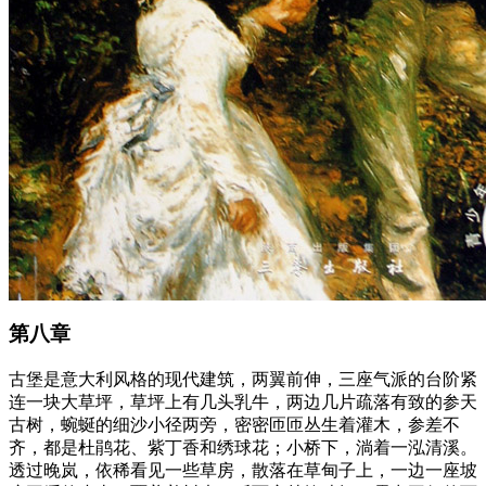
第八章
古堡是意大利风格的现代建筑，两翼前伸，三座气派的台阶紧
连一块大草坪，草坪上有几头乳牛，两边几片疏落有致的参天
古树，蜿蜒的细沙小径两旁，密密匝匝丛生着灌木，参差不
齐，都是杜鹃花、紫丁香和绣球花；小桥下，淌着一泓清溪。
透过晚岚，依稀看见一些草房，散落在草甸子上，一边一座坡