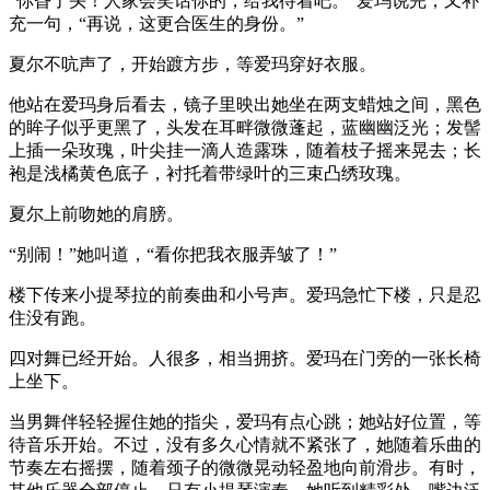
“你昏了头！人家会笑话你的，给我待着吧。”爱玛说完，又补
充一句，“再说，这更合医生的身份。”
夏尔不吭声了，开始踱方步，等爱玛穿好衣服。
他站在爱玛身后看去，镜子里映出她坐在两支蜡烛之间，黑色
的眸子似乎更黑了，头发在耳畔微微蓬起，蓝幽幽泛光；发髻
上插一朵玫瑰，叶尖挂一滴人造露珠，随着枝子摇来晃去；长
袍是浅橘黄色底子，衬托着带绿叶的三束凸绣玫瑰。
夏尔上前吻她的肩膀。
“别闹！”她叫道，“看你把我衣服弄皱了！”
楼下传来小提琴拉的前奏曲和小号声。爱玛急忙下楼，只是忍
住没有跑。
四对舞已经开始。人很多，相当拥挤。爱玛在门旁的一张长椅
上坐下。
当男舞伴轻轻握住她的指尖，爱玛有点心跳；她站好位置，等
待音乐开始。不过，没有多久心情就不紧张了，她随着乐曲的
节奏左右摇摆，随着颈子的微微晃动轻盈地向前滑步。有时，