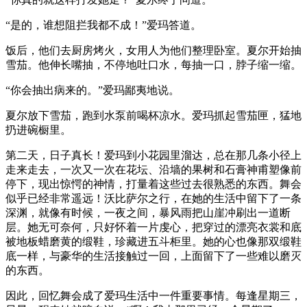
“是的，谁想阻拦我都不成！”爱玛答道。
饭后，他们去厨房烤火，女用人为他们整理卧室。夏尔开始抽
雪茄。他伸长嘴抽，不停地吐口水，每抽一口，脖子缩一缩。
“你会抽出病来的。”爱玛鄙夷地说。
夏尔放下雪茄，跑到水泵前喝杯凉水。爱玛抓起雪茄匣，猛地
扔进碗橱里。
第二天，日子真长！爱玛到小花园里溜达，总在那几条小径上
走来走去，一次又一次在花坛、沿墙的果树和石膏神甫塑像前
停下，现出惊愕的神情，打量着这些过去很熟悉的东西。舞会
似乎已经非常遥远！沃比萨尔之行，在她的生活中留下了一条
深渊，就像有时候，一夜之间，暴风雨把山崖冲刷出一道断
层。她无可奈何，只好怀着一片虔心，把穿过的漂亮衣裳和底
被地板蜡磨黄的缎鞋，珍藏进五斗柜里。她的心也像那双缎鞋
底一样，与豪华的生活接触过一回，上面留下了一些难以磨灭
的东西。
因此，回忆舞会成了爱玛生活中一件重要事情。每逢星期三，