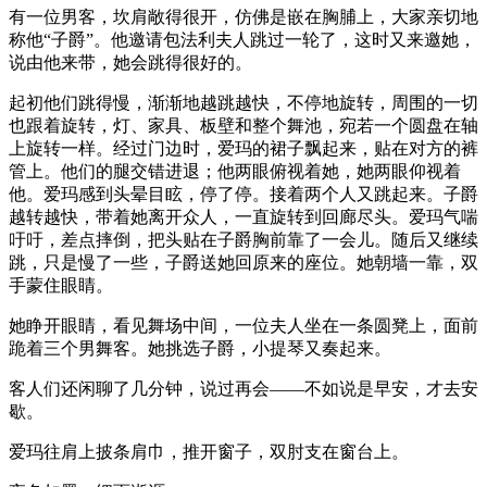
有一位男客，坎肩敞得很开，仿佛是嵌在胸脯上，大家亲切地
称他“子爵”。他邀请包法利夫人跳过一轮了，这时又来邀她，
说由他来带，她会跳得很好的。
起初他们跳得慢，渐渐地越跳越快，不停地旋转，周围的一切
也跟着旋转，灯、家具、板壁和整个舞池，宛若一个圆盘在轴
上旋转一样。经过门边时，爱玛的裙子飘起来，贴在对方的裤
管上。他们的腿交错进退；他两眼俯视着她，她两眼仰视着
他。爱玛感到头晕目眩，停了停。接着两个人又跳起来。子爵
越转越快，带着她离开众人，一直旋转到回廊尽头。爱玛气喘
吁吁，差点摔倒，把头贴在子爵胸前靠了一会儿。随后又继续
跳，只是慢了一些，子爵送她回原来的座位。她朝墙一靠，双
手蒙住眼睛。
她睁开眼睛，看见舞场中间，一位夫人坐在一条圆凳上，面前
跪着三个男舞客。她挑选子爵，小提琴又奏起来。
客人们还闲聊了几分钟，说过再会——不如说是早安，才去安
歇。
爱玛往肩上披条肩巾，推开窗子，双肘支在窗台上。