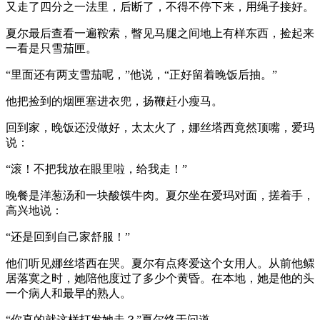
又走了四分之一法里，后断了，不得不停下来，用绳子接好。
夏尔最后查看一遍鞍索，瞥见马腿之间地上有样东西，捡起来
一看是只雪茄匣。
“里面还有两支雪茄呢，”他说，“正好留着晚饭后抽。”
他把捡到的烟匣塞进衣兜，扬鞭赶小瘦马。
回到家，晚饭还没做好，太太火了，娜丝塔西竟然顶嘴，爱玛
说：
“滚！不把我放在眼里啦，给我走！”
晚餐是洋葱汤和一块酸馍牛肉。夏尔坐在爱玛对面，搓着手，
高兴地说：
“还是回到自己家舒服！”
他们听见娜丝塔西在哭。夏尔有点疼爱这个女用人。从前他鳏
居落寞之时，她陪他度过了多少个黄昏。在本地，她是他的头
一个病人和最早的熟人。
“你真的就这样打发她走？”夏尔终于问道。