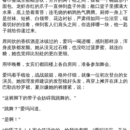
餐巾叠成主教帽形状，分开的两个褶之间，摆着一个椭圆形小
面包。龙虾赤红的爪子一直伸到盘子外面；敞口篮子里摞满大
水果，底上垫着青苔；连毛烧的鹌鹑热气腾腾。厨师一身上下
是丝袜、短裤、白领带、花边衬衫，严肃得如同一位法官，端
着切好的佳肴，伸到客人们肩头之间，你选择哪一块，他一匙
子就给你递过来。
席间饮的香槟酒是冰镇过的，爱玛一喝进嘴，感到那样凉，浑
身皮肤都发颤。她从没见过石榴，也没吃过菠萝蜜。就连白
糖，她也觉得比别处的更白更细。
用毕晚餐，女宾们都回楼上各自房间，准备参加舞会。
爱玛着手梳妆，战战兢兢，格外仔细，就像一位初次登台的女
演员。她按理发师建议的发型梳好头发，再穿上摊开在床上的
巴勒吉纱罗裙。夏尔嫌她的裤腰紧，说：
“这裤脚下的带子会妨碍我跳舞的。”
“跳舞？”爱玛问道。
“是啊！”