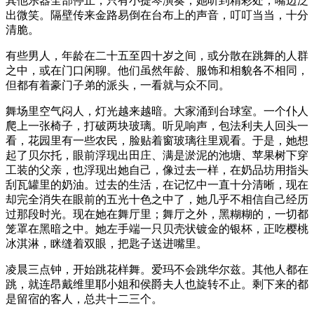
其他乐器全部停止，只有小提琴演奏，她听到精彩处，嘴边泛
出微笑。隔壁传来金路易倒在台布上的声音，叮叮当当，十分
清脆。
有些男人，年龄在二十五至四十岁之间，或分散在跳舞的人群
之中，或在门口闲聊。他们虽然年龄、服饰和相貌各不相同，
但都有着豪门子弟的派头，一看就与众不同。
舞场里空气闷人，灯光越来越暗。大家涌到台球室。一个仆人
爬上一张椅子，打破两块玻璃。听见响声，包法利夫人回头一
看，花园里有一些农民，脸贴着窗玻璃往里观看。于是，她想
起了贝尔托，眼前浮现出田庄、满是淤泥的池塘、苹果树下穿
工装的父亲，也浮现出她自己，像过去一样，在奶品坊用指头
刮瓦罐里的奶油。过去的生活，在记忆中一直十分清晰，现在
却完全消失在眼前的五光十色之中了，她几乎不相信自己经历
过那段时光。现在她在舞厅里；舞厅之外，黑糊糊的，一切都
笼罩在黑暗之中。她左手端一只贝壳状镀金的银杯，正吃樱桃
冰淇淋，眯缝着双眼，把匙子送进嘴里。
凌晨三点钟，开始跳花样舞。爱玛不会跳华尔兹。其他人都在
跳，就连昂戴维里耶小姐和侯爵夫人也旋转不止。剩下来的都
是留宿的客人，总共十二三个。