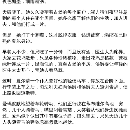
夜色如墨，细雨淅沥。
天破晓了。她久久凝望着古堡的每个窗户，竭力猜测夜里注意
到的每个人住在哪个房间。她多么想了解他们的生活，加入进
去，和他们打成一片。
但是，她打了个寒噤，这才脱掉衣服，钻进被窝，蜷缩在已睡
熟的夏尔身边。
早餐人不少，但只吃了十分钟，而且没有酒，医生大为诧异。
大家去花坞散步，只见各种珍稀植物。走出花坞是橘苑，繁枝
绿叶连成一片，绿廊似的，直至古堡的平房。侯爵要让年轻的
医生太太开心，带她去看马厩。
这时，夏尔请一个仆人套好他的轻便马车，停放在台阶下面。
行李装上车之后，包法利夫妇向侯爵和侯爵夫人道谢告辞，便
上路返回道斯特。
爱玛默默地望着车轮转动。他们正行驶在蒂布维尔高地，突
然，几个人骑着马，嘴里叼着雪茄，大笑着从他们身边疾驰而
过。爱玛似乎认出其中有那位子爵，扭头望去，只见天边几个
人头随着马的奔驰忽高忽低地起伏。