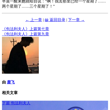
早晨一醒来她就暗自说：“啊！我去那里已经一个星期了……
两个星期了……三个星期了！”
← 上一章
|
📖 返回目录
|
下一章 →
《包法利夫人》上篇第七章
文
《包法利夫人》上篇第九章
章
导
航
由
鹿飞
相关文章
下篇
包法利夫人