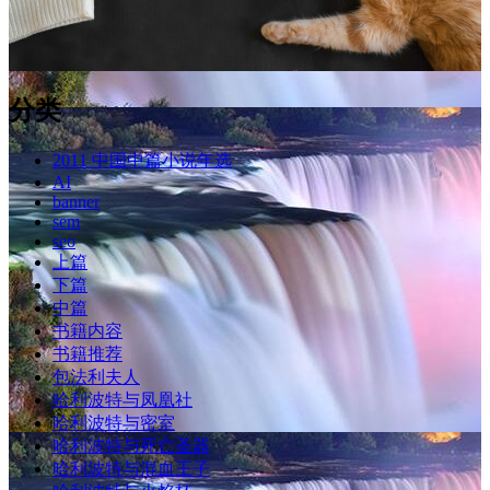
分类
2011 中国中篇小说年选
AI
banner
sem
seo
上篇
下篇
中篇
书籍内容
书籍推荐
包法利夫人
哈利波特与凤凰社
哈利波特与密室
哈利波特与死亡圣器
哈利波特与混血王子