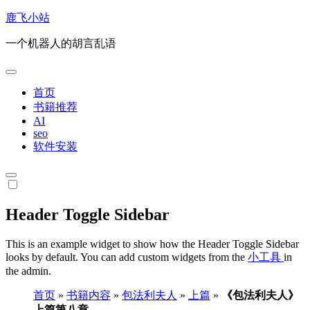
跳
鹿飞小站
转
一个机器人的胡言乱语
到
内
容
首页
书籍推荐
AI
seo
软件安装
Header Toggle Sidebar
This is an example widget to show how the Header Toggle Sidebar
looks by default. You can add custom widgets from the
小工具
in
the admin.
首页
»
书籍内容
»
包法利夫人
»
上篇
»
《包法利夫人》
上篇第八章